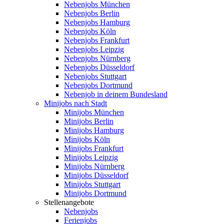
Nebenjobs München
Nebenjobs Berlin
Nebenjobs Hamburg
Nebenjobs Köln
Nebenjobs Frankfurt
Nebenjobs Leipzig
Nebenjobs Nürnberg
Nebenjobs Düsseldorf
Nebenjobs Stuttgart
Nebenjobs Dortmund
Nebenjob in deinem Bundesland
Minijobs nach Stadt
Minijobs München
Minijobs Berlin
Minijobs Hamburg
Minijobs Köln
Minijobs Frankfurt
Minijobs Leipzig
Minijobs Nürnberg
Minijobs Düsseldorf
Minijobs Stuttgart
Minijobs Dortmund
Stellenangebote
Nebenjobs
Ferienjobs