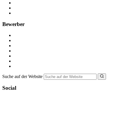
Anzeige schalten
Recruiting-Prozess Tipps
FAQ für Unternehmen
Bewerber
Kostenlos registrieren
Alle Jobs in Deutschland
Nebenjob suchen
Minijob suchen
Ferienjob suchen
Bewerbungstipps
NebenJob Ratgeber
Suche auf der Website
Social
YoungCapital Google score 4.6 - 18 reviews