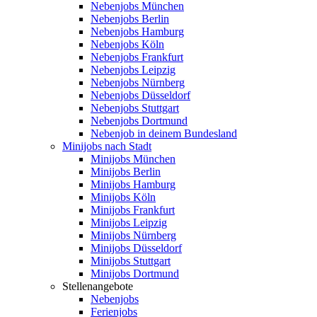
Nebenjobs München
Nebenjobs Berlin
Nebenjobs Hamburg
Nebenjobs Köln
Nebenjobs Frankfurt
Nebenjobs Leipzig
Nebenjobs Nürnberg
Nebenjobs Düsseldorf
Nebenjobs Stuttgart
Nebenjobs Dortmund
Nebenjob in deinem Bundesland
Minijobs nach Stadt
Minijobs München
Minijobs Berlin
Minijobs Hamburg
Minijobs Köln
Minijobs Frankfurt
Minijobs Leipzig
Minijobs Nürnberg
Minijobs Düsseldorf
Minijobs Stuttgart
Minijobs Dortmund
Stellenangebote
Nebenjobs
Ferienjobs