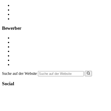
Kostenlos registrieren
Anzeige schalten
Recruiting-Prozess Tipps
FAQ für Unternehmen
Bewerber
Kostenlos registrieren
Alle Jobs in Deutschland
Nebenjob suchen
Minijob suchen
Ferienjob suchen
Bewerbungstipps
NebenJob Ratgeber
Suche auf der Website
Social