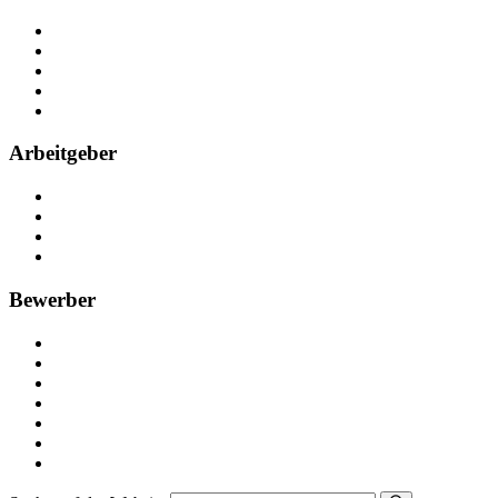
Über Nebenjob
Arbeiten bei NebenJob
Kontakt
Partner
FAQ
Arbeitgeber
Kostenlos registrieren
Anzeige schalten
Recruiting-Prozess Tipps
FAQ für Unternehmen
Bewerber
Kostenlos registrieren
Alle Jobs in Deutschland
Nebenjob suchen
Minijob suchen
Ferienjob suchen
Bewerbungstipps
NebenJob Ratgeber