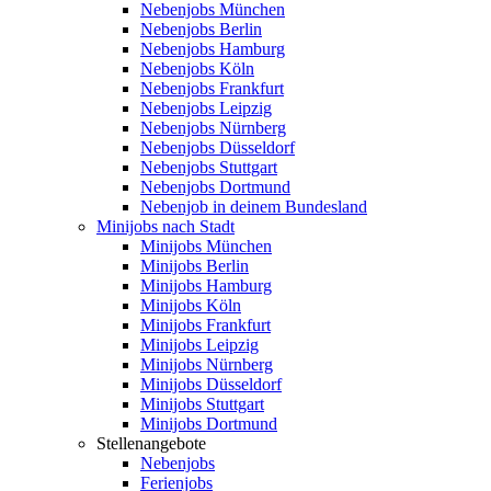
Nebenjobs München
Nebenjobs Berlin
Nebenjobs Hamburg
Nebenjobs Köln
Nebenjobs Frankfurt
Nebenjobs Leipzig
Nebenjobs Nürnberg
Nebenjobs Düsseldorf
Nebenjobs Stuttgart
Nebenjobs Dortmund
Nebenjob in deinem Bundesland
Minijobs nach Stadt
Minijobs München
Minijobs Berlin
Minijobs Hamburg
Minijobs Köln
Minijobs Frankfurt
Minijobs Leipzig
Minijobs Nürnberg
Minijobs Düsseldorf
Minijobs Stuttgart
Minijobs Dortmund
Stellenangebote
Nebenjobs
Ferienjobs