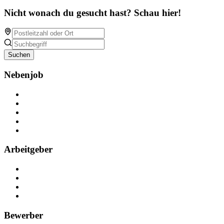
Nicht wonach du gesucht hast? Schau hier!
Suchen
Nebenjob
Über Nebenjob
Arbeiten bei NebenJob
Kontakt
Partner
FAQ
Arbeitgeber
Kostenlos registrieren
Anzeige schalten
Recruiting-Prozess Tipps
FAQ für Unternehmen
Bewerber