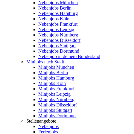
Nebenjobs München
Nebenjobs Berlin
Nebenjobs Hamburg
Nebenjobs Köln
Nebenjobs Frankfurt
Nebenjobs Leipzig
Nebenjobs Nürnberg
Nebenjobs Düsseldorf
Nebenjobs Stuttgart
Nebenjobs Dortmund
Nebenjob in deinem Bundesland
Minijobs nach Stadt
Minijobs München
Minijobs Berlin
Minijobs Hamburg
Minijobs Köln
Minijobs Frankfurt
Minijobs Leipzig
Minijobs Nürnberg
Minijobs Düsseldorf
Minijobs Stuttgart
Minijobs Dortmund
Stellenangebote
Nebenjobs
Ferienjobs