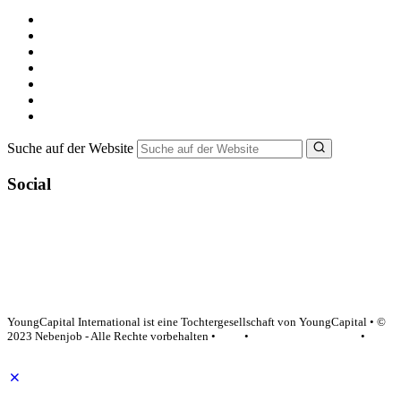
Kostenlos registrieren
Alle Jobs in Deutschland
Nebenjob suchen
Minijob suchen
Ferienjob suchen
Bewerbungstipps
NebenJob Ratgeber
Suche auf der Website
Social
YoungCapital Google score 4.6 - 18 reviews
YoungCapital International ist eine Tochtergesellschaft von YoungCapital • ©
2023 Nebenjob - Alle Rechte vorbehalten •
AGB
•
Datenschutzerklärung
•
Impressum