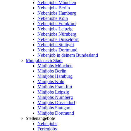
Nebenjobs München
Nebenjobs Berlin
Nebenjobs Hamburg
Nebenjobs Köln
Nebenjobs Frankfurt
Nebenjobs Leipzig
Nebenjobs Nürnberg
Nebenjobs Düsseldorf
Nebenjobs Stuttgart
Nebenjobs Dortmund
Nebenjob in deinem Bundesland
Minijobs nach Stadt
Minijobs München
Minijobs Berlin
Minijobs Hamburg
Minijobs Köln
Minijobs Frankfurt
Minijobs Leipzig
Minijobs Nürnberg
Minijobs Düsseldorf
Minijobs Stuttgart
Minijobs Dortmund
Stellenangebote
Nebenjobs
Ferienjobs