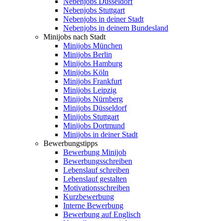
Nebenjobs Düsseldorf
Nebenjobs Stuttgart
Nebenjobs in deiner Stadt
Nebenjobs in deinem Bundesland
Minijobs nach Stadt
Minijobs München
Minijobs Berlin
Minijobs Hamburg
Minijobs Köln
Minijobs Frankfurt
Minijobs Leipzig
Minijobs Nürnberg
Minijobs Düsseldorf
Minijobs Stuttgart
Minijobs Dortmund
Minijobs in deiner Stadt
Bewerbungstipps
Bewerbung Minijob
Bewerbungsschreiben
Lebenslauf schreiben
Lebenslauf gestalten
Motivationsschreiben
Kurzbewerbung
Interne Bewerbung
Bewerbung auf Englisch