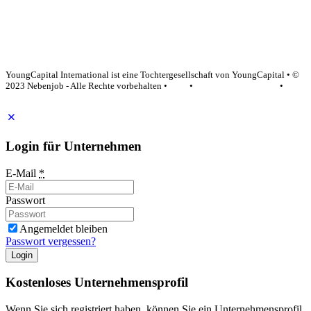
YoungCapital Google score 4.6 - 18 reviews
YoungCapital International ist eine Tochtergesellschaft von YoungCapital • ©
2023 Nebenjob - Alle Rechte vorbehalten •
AGB
•
Datenschutzerklärung
•
Impressum
Login für Unternehmen
E-Mail
*
Passwort
Angemeldet bleiben
Passwort vergessen?
Login
Kostenloses Unternehmensprofil
Wenn Sie sich registriert haben, können Sie ein Unternehmensprofil