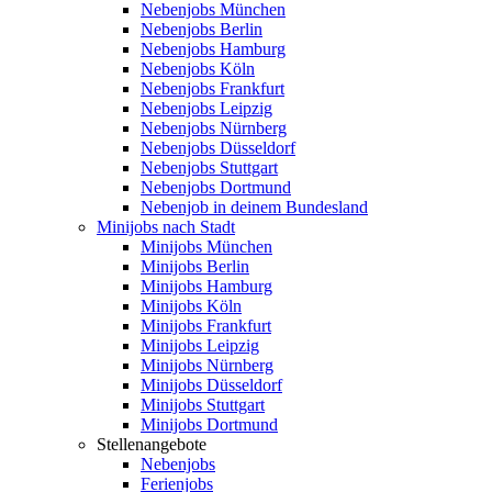
Nebenjobs München
Nebenjobs Berlin
Nebenjobs Hamburg
Nebenjobs Köln
Nebenjobs Frankfurt
Nebenjobs Leipzig
Nebenjobs Nürnberg
Nebenjobs Düsseldorf
Nebenjobs Stuttgart
Nebenjobs Dortmund
Nebenjob in deinem Bundesland
Minijobs nach Stadt
Minijobs München
Minijobs Berlin
Minijobs Hamburg
Minijobs Köln
Minijobs Frankfurt
Minijobs Leipzig
Minijobs Nürnberg
Minijobs Düsseldorf
Minijobs Stuttgart
Minijobs Dortmund
Stellenangebote
Nebenjobs
Ferienjobs