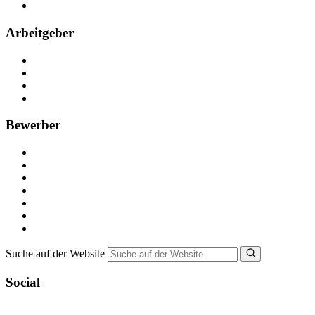
FAQ
Arbeitgeber
Kostenlos registrieren
Anzeige schalten
Recruiting-Prozess Tipps
FAQ für Unternehmen
Bewerber
Kostenlos registrieren
Alle Jobs in Deutschland
Nebenjob suchen
Minijob suchen
Ferienjob suchen
Bewerbungstipps
NebenJob Ratgeber
Suche auf der Website
Social