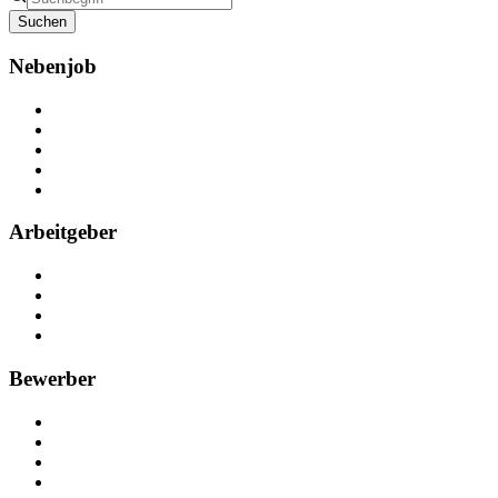
Suchen
Nebenjob
Über Nebenjob
Arbeiten bei NebenJob
Kontakt
Partner
FAQ
Arbeitgeber
Kostenlos registrieren
Anzeige schalten
Recruiting-Prozess Tipps
FAQ für Unternehmen
Bewerber
Kostenlos registrieren
Alle Jobs in Deutschland
Nebenjob suchen
Minijob suchen