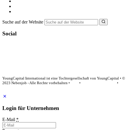
Ferienjob suchen
Bewerbungstipps
NebenJob Ratgeber
Suche auf der Website
Social
YoungCapital Google score 4.6 - 18 reviews
YoungCapital International ist eine Tochtergesellschaft von YoungCapital • ©
2023 Nebenjob - Alle Rechte vorbehalten •
AGB
•
Datenschutzerklärung
•
Impressum
Login für Unternehmen
E-Mail
*