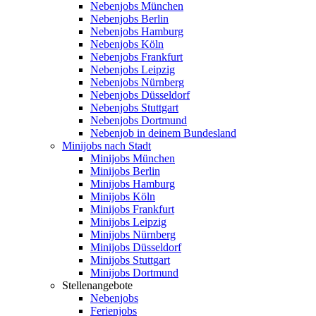
Nebenjobs München
Nebenjobs Berlin
Nebenjobs Hamburg
Nebenjobs Köln
Nebenjobs Frankfurt
Nebenjobs Leipzig
Nebenjobs Nürnberg
Nebenjobs Düsseldorf
Nebenjobs Stuttgart
Nebenjobs Dortmund
Nebenjob in deinem Bundesland
Minijobs nach Stadt
Minijobs München
Minijobs Berlin
Minijobs Hamburg
Minijobs Köln
Minijobs Frankfurt
Minijobs Leipzig
Minijobs Nürnberg
Minijobs Düsseldorf
Minijobs Stuttgart
Minijobs Dortmund
Stellenangebote
Nebenjobs
Ferienjobs