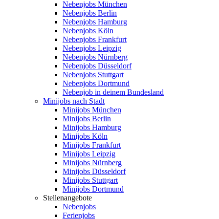
Nebenjobs München
Nebenjobs Berlin
Nebenjobs Hamburg
Nebenjobs Köln
Nebenjobs Frankfurt
Nebenjobs Leipzig
Nebenjobs Nürnberg
Nebenjobs Düsseldorf
Nebenjobs Stuttgart
Nebenjobs Dortmund
Nebenjob in deinem Bundesland
Minijobs nach Stadt
Minijobs München
Minijobs Berlin
Minijobs Hamburg
Minijobs Köln
Minijobs Frankfurt
Minijobs Leipzig
Minijobs Nürnberg
Minijobs Düsseldorf
Minijobs Stuttgart
Minijobs Dortmund
Stellenangebote
Nebenjobs
Ferienjobs