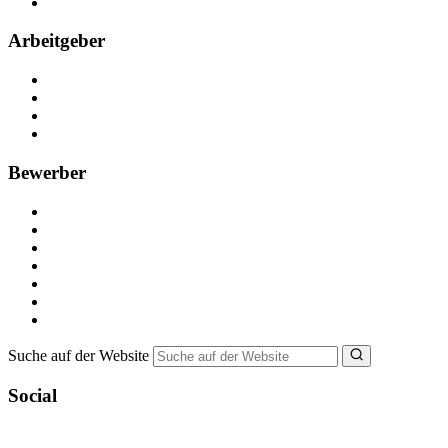
FAQ
Arbeitgeber
Kostenlos registrieren
Anzeige schalten
Recruiting-Prozess Tipps
FAQ für Unternehmen
Bewerber
Kostenlos registrieren
Alle Jobs in Deutschland
Nebenjob suchen
Minijob suchen
Ferienjob suchen
Bewerbungstipps
NebenJob Ratgeber
Suche auf der Website
Social