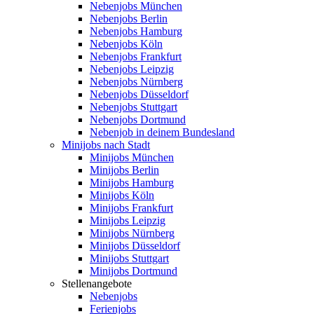
Nebenjobs München
Nebenjobs Berlin
Nebenjobs Hamburg
Nebenjobs Köln
Nebenjobs Frankfurt
Nebenjobs Leipzig
Nebenjobs Nürnberg
Nebenjobs Düsseldorf
Nebenjobs Stuttgart
Nebenjobs Dortmund
Nebenjob in deinem Bundesland
Minijobs nach Stadt
Minijobs München
Minijobs Berlin
Minijobs Hamburg
Minijobs Köln
Minijobs Frankfurt
Minijobs Leipzig
Minijobs Nürnberg
Minijobs Düsseldorf
Minijobs Stuttgart
Minijobs Dortmund
Stellenangebote
Nebenjobs
Ferienjobs