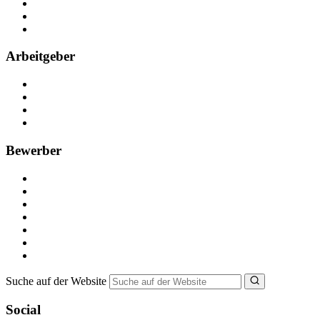
Kontakt
Partner
FAQ
Arbeitgeber
Kostenlos registrieren
Anzeige schalten
Recruiting-Prozess Tipps
FAQ für Unternehmen
Bewerber
Kostenlos registrieren
Alle Jobs in Deutschland
Nebenjob suchen
Minijob suchen
Ferienjob suchen
Bewerbungstipps
NebenJob Ratgeber
Suche auf der Website
Social