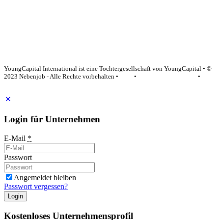
YoungCapital Google score 4.6 - 18 reviews
YoungCapital International ist eine Tochtergesellschaft von YoungCapital • ©
2023 Nebenjob - Alle Rechte vorbehalten •
AGB
•
Datenschutzerklärung
•
Impressum
Login für Unternehmen
E-Mail
*
Passwort
Angemeldet bleiben
Passwort vergessen?
Login
Kostenloses Unternehmensprofil