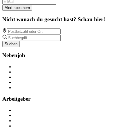
Alert speichern
Nicht wonach du gesucht hast? Schau hier!
Suchen
Nebenjob
Über Nebenjob
Arbeiten bei NebenJob
Kontakt
Partner
FAQ
Arbeitgeber
Kostenlos registrieren
Anzeige schalten
Recruiting-Prozess Tipps
FAQ für Unternehmen