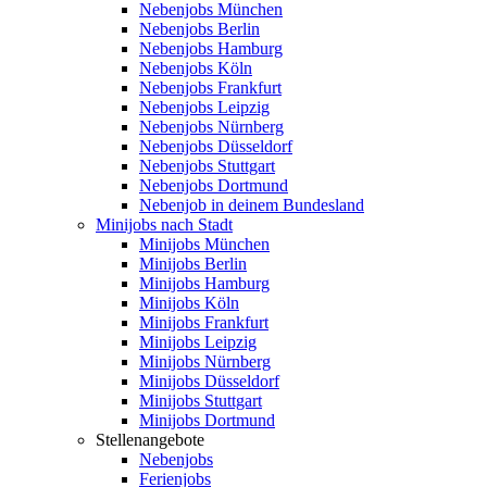
Nebenjobs München
Nebenjobs Berlin
Nebenjobs Hamburg
Nebenjobs Köln
Nebenjobs Frankfurt
Nebenjobs Leipzig
Nebenjobs Nürnberg
Nebenjobs Düsseldorf
Nebenjobs Stuttgart
Nebenjobs Dortmund
Nebenjob in deinem Bundesland
Minijobs nach Stadt
Minijobs München
Minijobs Berlin
Minijobs Hamburg
Minijobs Köln
Minijobs Frankfurt
Minijobs Leipzig
Minijobs Nürnberg
Minijobs Düsseldorf
Minijobs Stuttgart
Minijobs Dortmund
Stellenangebote
Nebenjobs
Ferienjobs