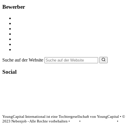
Bewerber
Kostenlos registrieren
Alle Jobs in Deutschland
Nebenjob suchen
Minijob suchen
Ferienjob suchen
Bewerbungstipps
NebenJob Ratgeber
Suche auf der Website
Social
YoungCapital Google score 4.6 - 18 reviews
YoungCapital International ist eine Tochtergesellschaft von YoungCapital • ©
2023 Nebenjob - Alle Rechte vorbehalten •
AGB
•
Datenschutzerklärung
•
Impressum