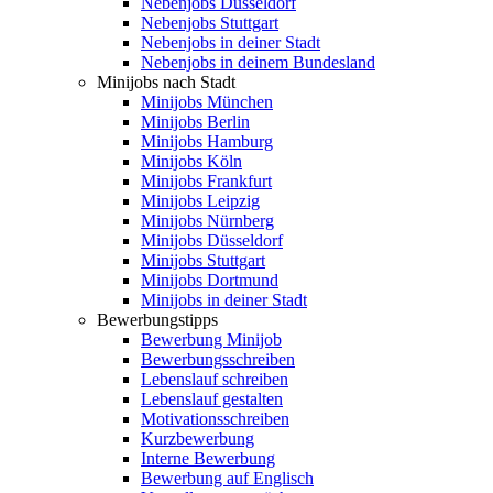
Nebenjobs Düsseldorf
Nebenjobs Stuttgart
Nebenjobs in deiner Stadt
Nebenjobs in deinem Bundesland
Minijobs nach Stadt
Minijobs München
Minijobs Berlin
Minijobs Hamburg
Minijobs Köln
Minijobs Frankfurt
Minijobs Leipzig
Minijobs Nürnberg
Minijobs Düsseldorf
Minijobs Stuttgart
Minijobs Dortmund
Minijobs in deiner Stadt
Bewerbungstipps
Bewerbung Minijob
Bewerbungsschreiben
Lebenslauf schreiben
Lebenslauf gestalten
Motivationsschreiben
Kurzbewerbung
Interne Bewerbung
Bewerbung auf Englisch