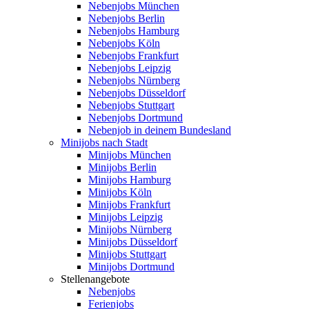
Nebenjobs München
Nebenjobs Berlin
Nebenjobs Hamburg
Nebenjobs Köln
Nebenjobs Frankfurt
Nebenjobs Leipzig
Nebenjobs Nürnberg
Nebenjobs Düsseldorf
Nebenjobs Stuttgart
Nebenjobs Dortmund
Nebenjob in deinem Bundesland
Minijobs nach Stadt
Minijobs München
Minijobs Berlin
Minijobs Hamburg
Minijobs Köln
Minijobs Frankfurt
Minijobs Leipzig
Minijobs Nürnberg
Minijobs Düsseldorf
Minijobs Stuttgart
Minijobs Dortmund
Stellenangebote
Nebenjobs
Ferienjobs