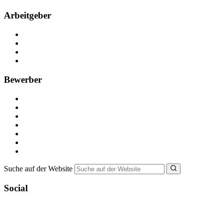
Arbeitgeber
Kostenlos registrieren
Anzeige schalten
Recruiting-Prozess Tipps
FAQ für Unternehmen
Bewerber
Kostenlos registrieren
Alle Jobs in Deutschland
Nebenjob suchen
Minijob suchen
Ferienjob suchen
Bewerbungstipps
NebenJob Ratgeber
Suche auf der Website
Social