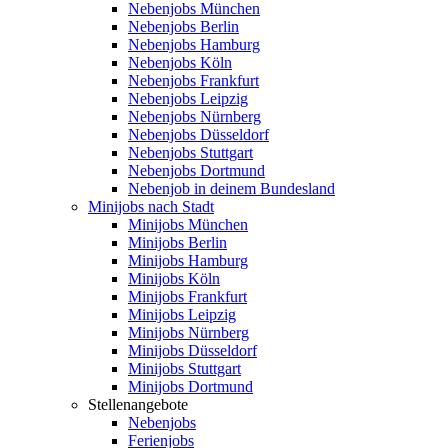
Nebenjobs München
Nebenjobs Berlin
Nebenjobs Hamburg
Nebenjobs Köln
Nebenjobs Frankfurt
Nebenjobs Leipzig
Nebenjobs Nürnberg
Nebenjobs Düsseldorf
Nebenjobs Stuttgart
Nebenjobs Dortmund
Nebenjob in deinem Bundesland
Minijobs nach Stadt
Minijobs München
Minijobs Berlin
Minijobs Hamburg
Minijobs Köln
Minijobs Frankfurt
Minijobs Leipzig
Minijobs Nürnberg
Minijobs Düsseldorf
Minijobs Stuttgart
Minijobs Dortmund
Stellenangebote
Nebenjobs
Ferienjobs