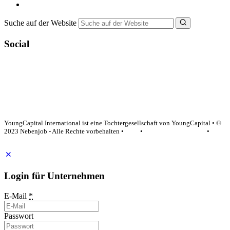
NebenJob Ratgeber
Suche auf der Website
Social
YoungCapital Google score 4.6 - 18 reviews
YoungCapital International ist eine Tochtergesellschaft von YoungCapital • ©
2023 Nebenjob - Alle Rechte vorbehalten •
AGB
•
Datenschutzerklärung
•
Impressum
Login für Unternehmen
E-Mail
*
Passwort