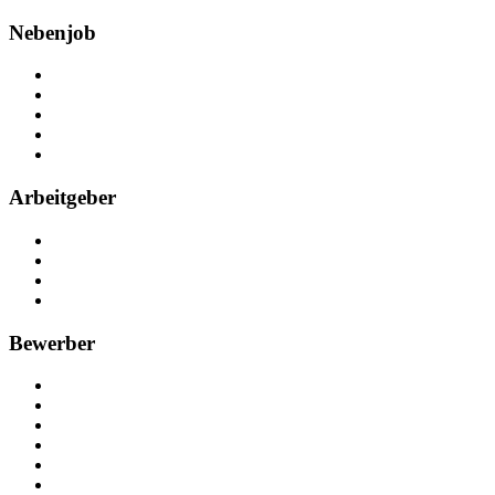
Nebenjob
Über Nebenjob
Arbeiten bei NebenJob
Kontakt
Partner
FAQ
Arbeitgeber
Kostenlos registrieren
Anzeige schalten
Recruiting-Prozess Tipps
FAQ für Unternehmen
Bewerber
Kostenlos registrieren
Alle Jobs in Deutschland
Nebenjob suchen
Minijob suchen
Ferienjob suchen
Bewerbungstipps