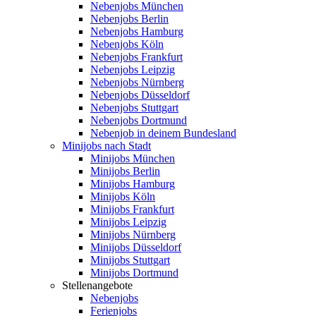
Nebenjobs München
Nebenjobs Berlin
Nebenjobs Hamburg
Nebenjobs Köln
Nebenjobs Frankfurt
Nebenjobs Leipzig
Nebenjobs Nürnberg
Nebenjobs Düsseldorf
Nebenjobs Stuttgart
Nebenjobs Dortmund
Nebenjob in deinem Bundesland
Minijobs nach Stadt
Minijobs München
Minijobs Berlin
Minijobs Hamburg
Minijobs Köln
Minijobs Frankfurt
Minijobs Leipzig
Minijobs Nürnberg
Minijobs Düsseldorf
Minijobs Stuttgart
Minijobs Dortmund
Stellenangebote
Nebenjobs
Ferienjobs