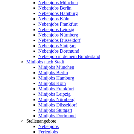
Nebenjobs München
Nebenjobs Berlin
Nebenjobs Hamburg
Nebenjobs Köln
Nebenjobs Frankfurt
Nebenjobs Leipzig
Nebenjobs Nürnberg
Nebenjobs Düsseldorf
Nebenjobs Stuttgart
Nebenjobs Dortmund
Nebenjob in deinem Bundesland
Minijobs nach Stadt
Minijobs München
Minijobs Berlin
Minijobs Hamburg
Minijobs Köln
Minijobs Frankfurt
Minijobs Leipzig
Minijobs Nürnberg
Minijobs Düsseldorf
Minijobs Stuttgart
Minijobs Dortmund
Stellenangebote
Nebenjobs
Ferienjobs