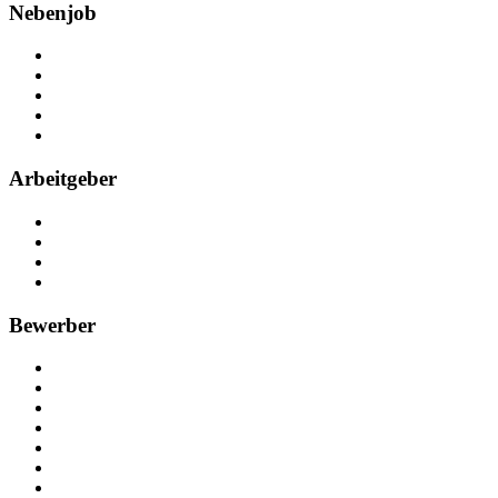
Nebenjob
Über Nebenjob
Arbeiten bei NebenJob
Kontakt
Partner
FAQ
Arbeitgeber
Kostenlos registrieren
Anzeige schalten
Recruiting-Prozess Tipps
FAQ für Unternehmen
Bewerber
Kostenlos registrieren
Alle Jobs in Deutschland
Nebenjob suchen
Minijob suchen
Ferienjob suchen
Bewerbungstipps
NebenJob Ratgeber