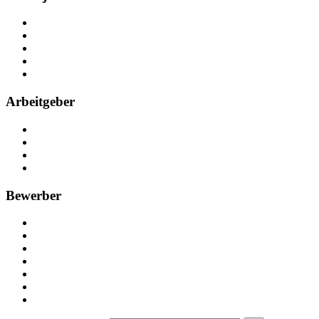
Über Nebenjob
Arbeiten bei NebenJob
Kontakt
Partner
FAQ
Arbeitgeber
Kostenlos registrieren
Anzeige schalten
Recruiting-Prozess Tipps
FAQ für Unternehmen
Bewerber
Kostenlos registrieren
Alle Jobs in Deutschland
Nebenjob suchen
Minijob suchen
Ferienjob suchen
Bewerbungstipps
NebenJob Ratgeber