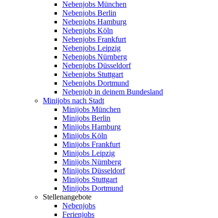
Nebenjobs München
Nebenjobs Berlin
Nebenjobs Hamburg
Nebenjobs Köln
Nebenjobs Frankfurt
Nebenjobs Leipzig
Nebenjobs Nürnberg
Nebenjobs Düsseldorf
Nebenjobs Stuttgart
Nebenjobs Dortmund
Nebenjob in deinem Bundesland
Minijobs nach Stadt
Minijobs München
Minijobs Berlin
Minijobs Hamburg
Minijobs Köln
Minijobs Frankfurt
Minijobs Leipzig
Minijobs Nürnberg
Minijobs Düsseldorf
Minijobs Stuttgart
Minijobs Dortmund
Stellenangebote
Nebenjobs
Ferienjobs