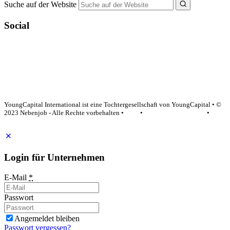
Suche auf der Website
Social
YoungCapital Google score 4.6 - 18 reviews
YoungCapital International ist eine Tochtergesellschaft von YoungCapital • ©
2023 Nebenjob - Alle Rechte vorbehalten •
AGB
•
Datenschutzerklärung
•
Impressum
Login für Unternehmen
E-Mail
*
Passwort
Angemeldet bleiben
Passwort vergessen?