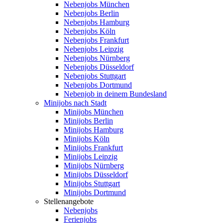
Nebenjobs München
Nebenjobs Berlin
Nebenjobs Hamburg
Nebenjobs Köln
Nebenjobs Frankfurt
Nebenjobs Leipzig
Nebenjobs Nürnberg
Nebenjobs Düsseldorf
Nebenjobs Stuttgart
Nebenjobs Dortmund
Nebenjob in deinem Bundesland
Minijobs nach Stadt
Minijobs München
Minijobs Berlin
Minijobs Hamburg
Minijobs Köln
Minijobs Frankfurt
Minijobs Leipzig
Minijobs Nürnberg
Minijobs Düsseldorf
Minijobs Stuttgart
Minijobs Dortmund
Stellenangebote
Nebenjobs
Ferienjobs