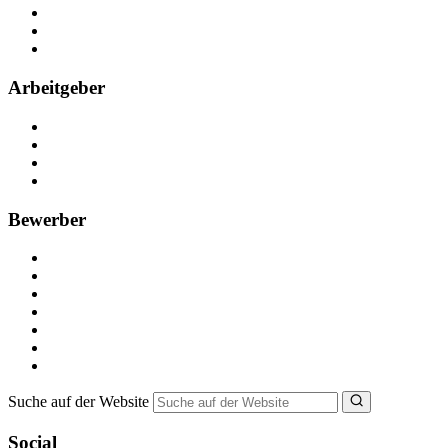
Kontakt
Partner
FAQ
Arbeitgeber
Kostenlos registrieren
Anzeige schalten
Recruiting-Prozess Tipps
FAQ für Unternehmen
Bewerber
Kostenlos registrieren
Alle Jobs in Deutschland
Nebenjob suchen
Minijob suchen
Ferienjob suchen
Bewerbungstipps
NebenJob Ratgeber
Suche auf der Website
Social