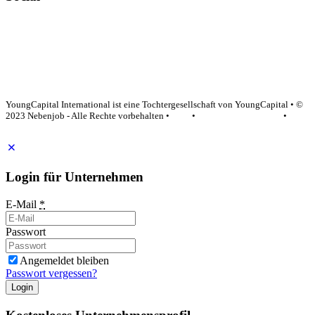
YoungCapital Google score 4.6 - 18 reviews
YoungCapital International ist eine Tochtergesellschaft von YoungCapital • ©
2023 Nebenjob - Alle Rechte vorbehalten •
AGB
•
Datenschutzerklärung
•
Impressum
Login für Unternehmen
E-Mail
*
Passwort
Angemeldet bleiben
Passwort vergessen?
Login