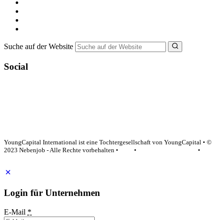
Minijob suchen
Ferienjob suchen
Bewerbungstipps
NebenJob Ratgeber
Suche auf der Website
Social
YoungCapital Google score 4.6 - 18 reviews
YoungCapital International ist eine Tochtergesellschaft von YoungCapital • ©
2023 Nebenjob - Alle Rechte vorbehalten •
AGB
•
Datenschutzerklärung
•
Impressum
Login für Unternehmen
E-Mail
*