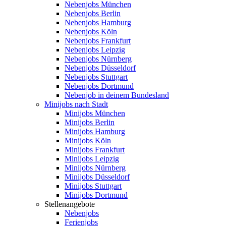
Nebenjobs München
Nebenjobs Berlin
Nebenjobs Hamburg
Nebenjobs Köln
Nebenjobs Frankfurt
Nebenjobs Leipzig
Nebenjobs Nürnberg
Nebenjobs Düsseldorf
Nebenjobs Stuttgart
Nebenjobs Dortmund
Nebenjob in deinem Bundesland
Minijobs nach Stadt
Minijobs München
Minijobs Berlin
Minijobs Hamburg
Minijobs Köln
Minijobs Frankfurt
Minijobs Leipzig
Minijobs Nürnberg
Minijobs Düsseldorf
Minijobs Stuttgart
Minijobs Dortmund
Stellenangebote
Nebenjobs
Ferienjobs