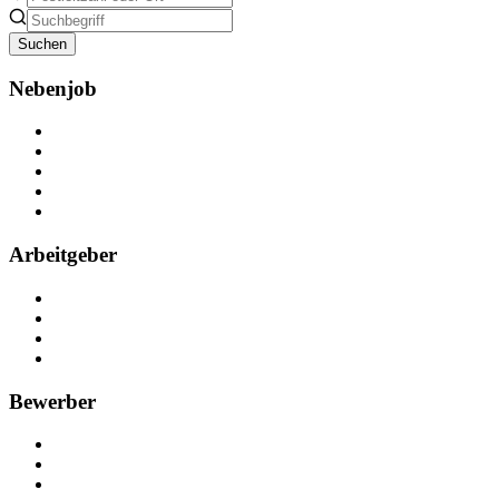
Suchen
Nebenjob
Über Nebenjob
Arbeiten bei NebenJob
Kontakt
Partner
FAQ
Arbeitgeber
Kostenlos registrieren
Anzeige schalten
Recruiting-Prozess Tipps
FAQ für Unternehmen
Bewerber
Kostenlos registrieren
Alle Jobs in Deutschland
Nebenjob suchen