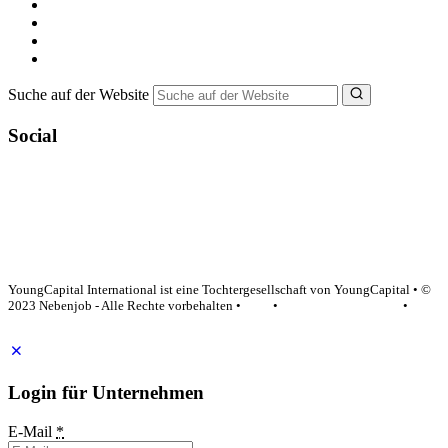
Minijob suchen
Ferienjob suchen
Bewerbungstipps
NebenJob Ratgeber
Suche auf der Website
Social
YoungCapital Google score 4.6 - 18 reviews
YoungCapital International ist eine Tochtergesellschaft von YoungCapital • ©
2023 Nebenjob - Alle Rechte vorbehalten •
AGB
•
Datenschutzerklärung
•
Impressum
Login für Unternehmen
E-Mail
*