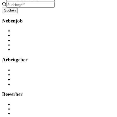
Suchen
Nebenjob
Über Nebenjob
Arbeiten bei NebenJob
Kontakt
Partner
FAQ
Arbeitgeber
Kostenlos registrieren
Anzeige schalten
Recruiting-Prozess Tipps
FAQ für Unternehmen
Bewerber
Kostenlos registrieren
Alle Jobs in Deutschland
Nebenjob suchen