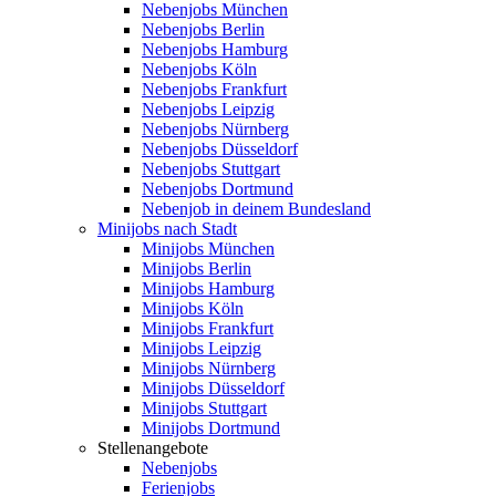
Nebenjobs München
Nebenjobs Berlin
Nebenjobs Hamburg
Nebenjobs Köln
Nebenjobs Frankfurt
Nebenjobs Leipzig
Nebenjobs Nürnberg
Nebenjobs Düsseldorf
Nebenjobs Stuttgart
Nebenjobs Dortmund
Nebenjob in deinem Bundesland
Minijobs nach Stadt
Minijobs München
Minijobs Berlin
Minijobs Hamburg
Minijobs Köln
Minijobs Frankfurt
Minijobs Leipzig
Minijobs Nürnberg
Minijobs Düsseldorf
Minijobs Stuttgart
Minijobs Dortmund
Stellenangebote
Nebenjobs
Ferienjobs