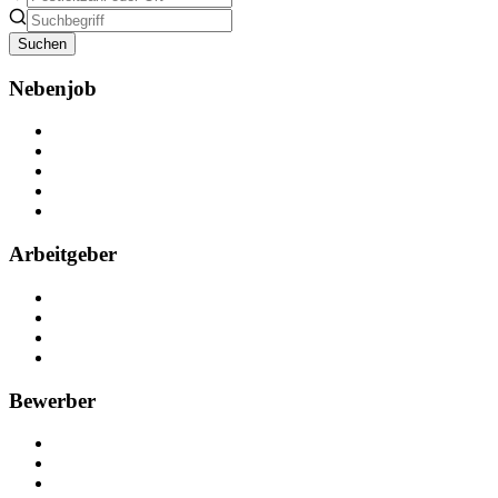
Suchen
Nebenjob
Über Nebenjob
Arbeiten bei NebenJob
Kontakt
Partner
FAQ
Arbeitgeber
Kostenlos registrieren
Anzeige schalten
Recruiting-Prozess Tipps
FAQ für Unternehmen
Bewerber
Kostenlos registrieren
Alle Jobs in Deutschland
Nebenjob suchen