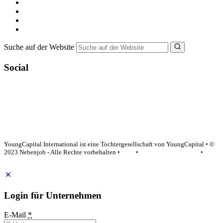
Minijob suchen
Ferienjob suchen
Bewerbungstipps
NebenJob Ratgeber
Suche auf der Website
Social
YoungCapital Google score 4.6 - 18 reviews
YoungCapital International ist eine Tochtergesellschaft von YoungCapital • ©
2023 Nebenjob - Alle Rechte vorbehalten •
AGB
•
Datenschutzerklärung
•
Impressum
Login für Unternehmen
E-Mail
*