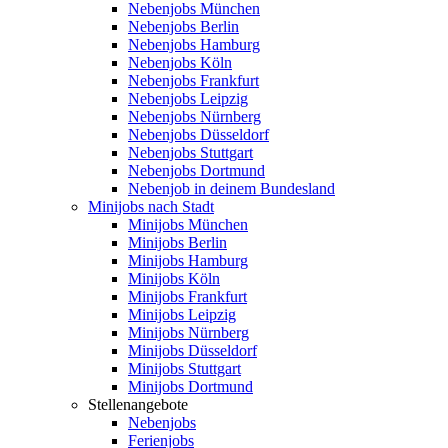
Nebenjobs München
Nebenjobs Berlin
Nebenjobs Hamburg
Nebenjobs Köln
Nebenjobs Frankfurt
Nebenjobs Leipzig
Nebenjobs Nürnberg
Nebenjobs Düsseldorf
Nebenjobs Stuttgart
Nebenjobs Dortmund
Nebenjob in deinem Bundesland
Minijobs nach Stadt
Minijobs München
Minijobs Berlin
Minijobs Hamburg
Minijobs Köln
Minijobs Frankfurt
Minijobs Leipzig
Minijobs Nürnberg
Minijobs Düsseldorf
Minijobs Stuttgart
Minijobs Dortmund
Stellenangebote
Nebenjobs
Ferienjobs