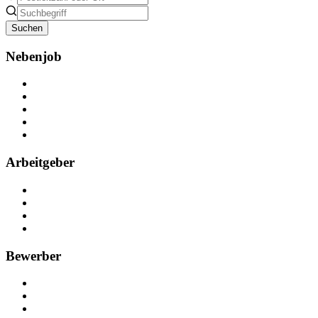
Suchen
Nebenjob
Über Nebenjob
Arbeiten bei NebenJob
Kontakt
Partner
FAQ
Arbeitgeber
Kostenlos registrieren
Anzeige schalten
Recruiting-Prozess Tipps
FAQ für Unternehmen
Bewerber
Kostenlos registrieren
Alle Jobs in Deutschland
Nebenjob suchen