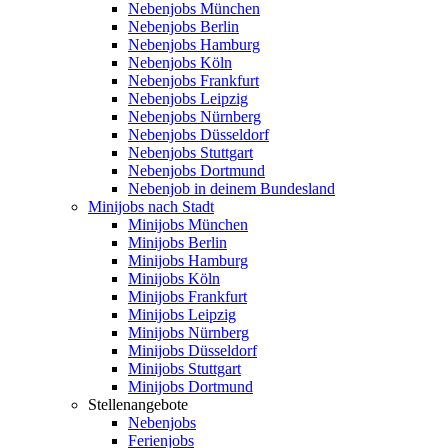
Nebenjobs München
Nebenjobs Berlin
Nebenjobs Hamburg
Nebenjobs Köln
Nebenjobs Frankfurt
Nebenjobs Leipzig
Nebenjobs Nürnberg
Nebenjobs Düsseldorf
Nebenjobs Stuttgart
Nebenjobs Dortmund
Nebenjob in deinem Bundesland
Minijobs nach Stadt
Minijobs München
Minijobs Berlin
Minijobs Hamburg
Minijobs Köln
Minijobs Frankfurt
Minijobs Leipzig
Minijobs Nürnberg
Minijobs Düsseldorf
Minijobs Stuttgart
Minijobs Dortmund
Stellenangebote
Nebenjobs
Ferienjobs