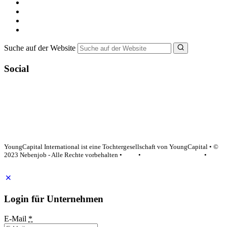
Minijob suchen
Ferienjob suchen
Bewerbungstipps
NebenJob Ratgeber
Suche auf der Website
Social
YoungCapital Google score 4.6 - 18 reviews
YoungCapital International ist eine Tochtergesellschaft von YoungCapital • ©
2023 Nebenjob - Alle Rechte vorbehalten •
AGB
•
Datenschutzerklärung
•
Impressum
Login für Unternehmen
E-Mail
*