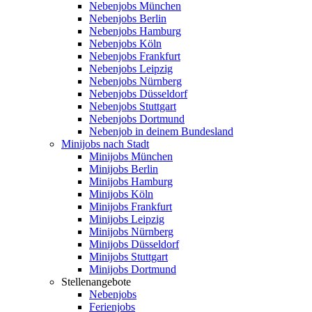
Nebenjobs München
Nebenjobs Berlin
Nebenjobs Hamburg
Nebenjobs Köln
Nebenjobs Frankfurt
Nebenjobs Leipzig
Nebenjobs Nürnberg
Nebenjobs Düsseldorf
Nebenjobs Stuttgart
Nebenjobs Dortmund
Nebenjob in deinem Bundesland
Minijobs nach Stadt
Minijobs München
Minijobs Berlin
Minijobs Hamburg
Minijobs Köln
Minijobs Frankfurt
Minijobs Leipzig
Minijobs Nürnberg
Minijobs Düsseldorf
Minijobs Stuttgart
Minijobs Dortmund
Stellenangebote
Nebenjobs
Ferienjobs