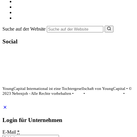
Minijob suchen
Ferienjob suchen
Bewerbungstipps
NebenJob Ratgeber
Suche auf der Website
Social
YoungCapital Google score 4.6 - 18 reviews
YoungCapital International ist eine Tochtergesellschaft von YoungCapital • ©
2023 Nebenjob - Alle Rechte vorbehalten •
AGB
•
Datenschutzerklärung
•
Impressum
Login für Unternehmen
E-Mail
*