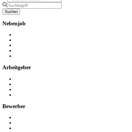
Suchen
Nebenjob
Über Nebenjob
Arbeiten bei NebenJob
Kontakt
Partner
FAQ
Arbeitgeber
Kostenlos registrieren
Anzeige schalten
Recruiting-Prozess Tipps
FAQ für Unternehmen
Bewerber
Kostenlos registrieren
Alle Jobs in Deutschland
Nebenjob suchen