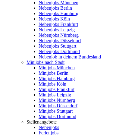
Nebenjobs München
Nebenjobs Berlin
Nebenjobs Hamburg
Nebenjobs Köln
Nebenjobs Frankfurt
Nebenjobs Leipzig
Nebenjobs Nürnberg
Nebenjobs Düsseldorf
Nebenjobs Stuttgart
Nebenjobs Dortmund
Nebenjob in deinem Bundesland
Minijobs nach Stadt
Minijobs München
Minijobs Berlin
Minijobs Hamburg
Minijobs Köln
Minijobs Frankfurt
Minijobs Leipzig
Minijobs Nürnberg
Minijobs Düsseldorf
Minijobs Stuttgart
Minijobs Dortmund
Stellenangebote
Nebenjobs
Ferienjobs