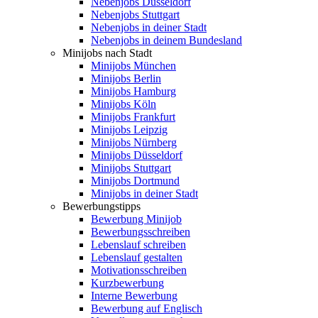
Nebenjobs Düsseldorf
Nebenjobs Stuttgart
Nebenjobs in deiner Stadt
Nebenjobs in deinem Bundesland
Minijobs nach Stadt
Minijobs München
Minijobs Berlin
Minijobs Hamburg
Minijobs Köln
Minijobs Frankfurt
Minijobs Leipzig
Minijobs Nürnberg
Minijobs Düsseldorf
Minijobs Stuttgart
Minijobs Dortmund
Minijobs in deiner Stadt
Bewerbungstipps
Bewerbung Minijob
Bewerbungsschreiben
Lebenslauf schreiben
Lebenslauf gestalten
Motivationsschreiben
Kurzbewerbung
Interne Bewerbung
Bewerbung auf Englisch