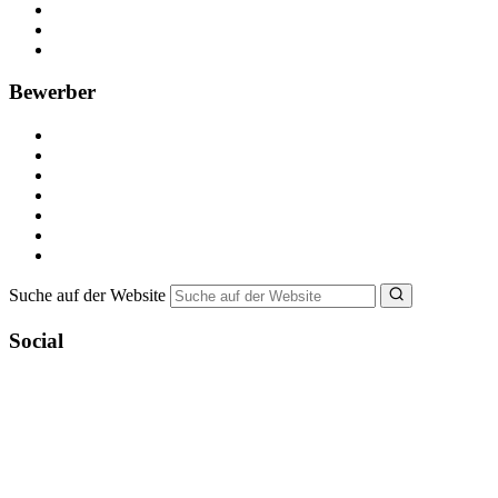
Anzeige schalten
Recruiting-Prozess Tipps
FAQ für Unternehmen
Bewerber
Kostenlos registrieren
Alle Jobs in Deutschland
Nebenjob suchen
Minijob suchen
Ferienjob suchen
Bewerbungstipps
NebenJob Ratgeber
Suche auf der Website
Social
YoungCapital Google score 4.6 - 18 reviews