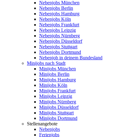
Nebenjobs München
Nebenjobs Berlin
Nebenjobs Hamburg
Nebenjobs Köln
Nebenjobs Frankfurt
Nebenjobs Leipzig
Nebenjobs Nürnberg
Nebenjobs Düsseldorf
Nebenjobs Stuttgart
Nebenjobs Dortmund
Nebenjob in deinem Bundesland
Minijobs nach Stadt
Minijobs München
Minijobs Berlin
Minijobs Hamburg
Minijobs Köln
Minijobs Frankfurt
Minijobs Leipzig
Minijobs Nürnberg
Minijobs Düsseldorf
Minijobs Stuttgart
Minijobs Dortmund
Stellenangebote
Nebenjobs
Ferienjobs