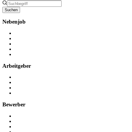
Suchen
Nebenjob
Über Nebenjob
Arbeiten bei NebenJob
Kontakt
Partner
FAQ
Arbeitgeber
Kostenlos registrieren
Anzeige schalten
Recruiting-Prozess Tipps
FAQ für Unternehmen
Bewerber
Kostenlos registrieren
Alle Jobs in Deutschland
Nebenjob suchen
Minijob suchen