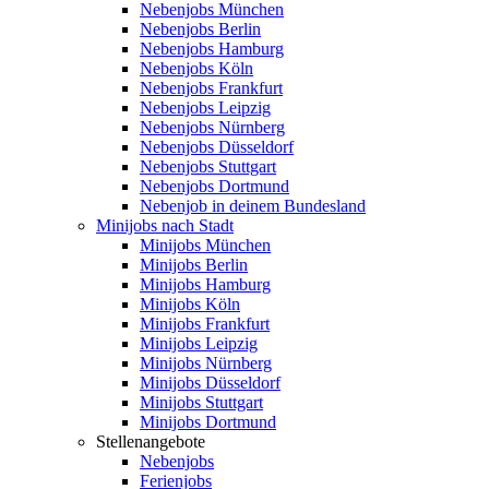
Nebenjobs München
Nebenjobs Berlin
Nebenjobs Hamburg
Nebenjobs Köln
Nebenjobs Frankfurt
Nebenjobs Leipzig
Nebenjobs Nürnberg
Nebenjobs Düsseldorf
Nebenjobs Stuttgart
Nebenjobs Dortmund
Nebenjob in deinem Bundesland
Minijobs nach Stadt
Minijobs München
Minijobs Berlin
Minijobs Hamburg
Minijobs Köln
Minijobs Frankfurt
Minijobs Leipzig
Minijobs Nürnberg
Minijobs Düsseldorf
Minijobs Stuttgart
Minijobs Dortmund
Stellenangebote
Nebenjobs
Ferienjobs