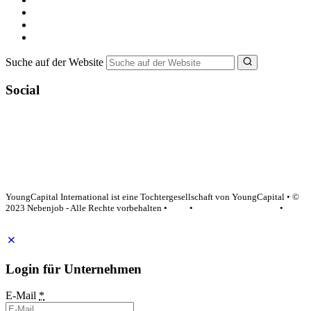
Ferienjob suchen
Bewerbungstipps
NebenJob Ratgeber
Suche auf der Website
Social
YoungCapital Google score 4.6 - 18 reviews
YoungCapital International ist eine Tochtergesellschaft von YoungCapital • ©
2023 Nebenjob - Alle Rechte vorbehalten •
AGB
•
Datenschutzerklärung
•
Impressum
Login für Unternehmen
E-Mail
*