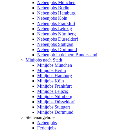
Nebenjobs München
Nebenjobs Berlin
Nebenjobs Hamburg
Nebenjobs Köln
Nebenjobs Frankfurt
Nebenjobs Leipzig
Nebenjobs Nürnberg
Nebenjobs Düsseldorf
Nebenjobs Stuttgart
Nebenjobs Dortmund
Nebenjob in deinem Bundesland
Minijobs nach Stadt
Minijobs München
Minijobs Berlin
Minijobs Hamburg
Minijobs Köln
Minijobs Frankfurt
Minijobs Leipzig
Minijobs Nürnberg
Minijobs Düsseldorf
Minijobs Stuttgart
Minijobs Dortmund
Stellenangebote
Nebenjobs
Ferienjobs