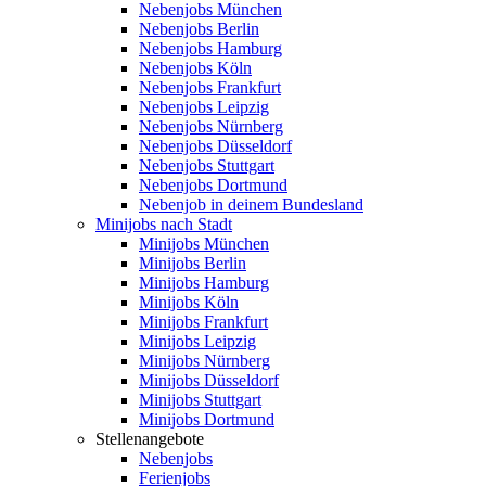
Nebenjobs München
Nebenjobs Berlin
Nebenjobs Hamburg
Nebenjobs Köln
Nebenjobs Frankfurt
Nebenjobs Leipzig
Nebenjobs Nürnberg
Nebenjobs Düsseldorf
Nebenjobs Stuttgart
Nebenjobs Dortmund
Nebenjob in deinem Bundesland
Minijobs nach Stadt
Minijobs München
Minijobs Berlin
Minijobs Hamburg
Minijobs Köln
Minijobs Frankfurt
Minijobs Leipzig
Minijobs Nürnberg
Minijobs Düsseldorf
Minijobs Stuttgart
Minijobs Dortmund
Stellenangebote
Nebenjobs
Ferienjobs