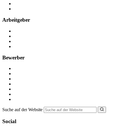
Partner
FAQ
Arbeitgeber
Kostenlos registrieren
Anzeige schalten
Recruiting-Prozess Tipps
FAQ für Unternehmen
Bewerber
Kostenlos registrieren
Alle Jobs in Deutschland
Nebenjob suchen
Minijob suchen
Ferienjob suchen
Bewerbungstipps
NebenJob Ratgeber
Suche auf der Website
Social