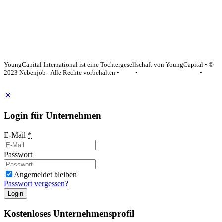
YoungCapital Google score 4.6 - 18 reviews
YoungCapital International ist eine Tochtergesellschaft von YoungCapital • ©
2023 Nebenjob - Alle Rechte vorbehalten •
AGB
•
Datenschutzerklärung
•
Impressum
Login für Unternehmen
E-Mail
*
Passwort
Angemeldet bleiben
Passwort vergessen?
Login
Kostenloses Unternehmensprofil