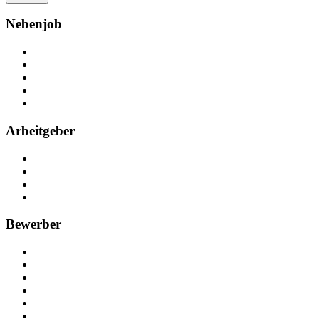
Nebenjob
Über Nebenjob
Arbeiten bei NebenJob
Kontakt
Partner
FAQ
Arbeitgeber
Kostenlos registrieren
Anzeige schalten
Recruiting-Prozess Tipps
FAQ für Unternehmen
Bewerber
Kostenlos registrieren
Alle Jobs in Deutschland
Nebenjob suchen
Minijob suchen
Ferienjob suchen
Bewerbungstipps