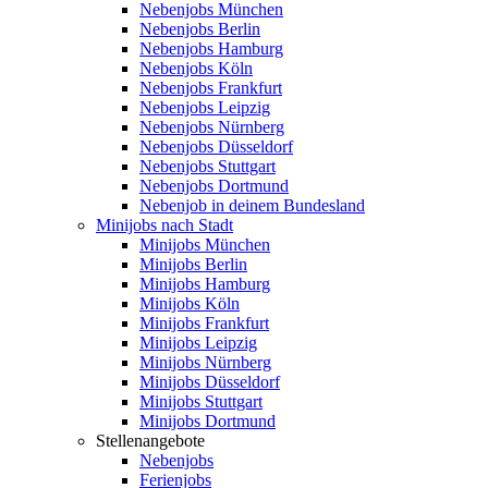
Nebenjobs München
Nebenjobs Berlin
Nebenjobs Hamburg
Nebenjobs Köln
Nebenjobs Frankfurt
Nebenjobs Leipzig
Nebenjobs Nürnberg
Nebenjobs Düsseldorf
Nebenjobs Stuttgart
Nebenjobs Dortmund
Nebenjob in deinem Bundesland
Minijobs nach Stadt
Minijobs München
Minijobs Berlin
Minijobs Hamburg
Minijobs Köln
Minijobs Frankfurt
Minijobs Leipzig
Minijobs Nürnberg
Minijobs Düsseldorf
Minijobs Stuttgart
Minijobs Dortmund
Stellenangebote
Nebenjobs
Ferienjobs