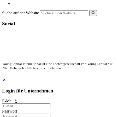
NebenJob Ratgeber
Suche auf der Website
Social
YoungCapital Google score 4.6 - 18 reviews
YoungCapital International ist eine Tochtergesellschaft von YoungCapital • ©
2023 Nebenjob - Alle Rechte vorbehalten •
AGB
•
Datenschutzerklärung
•
Impressum
Login für Unternehmen
E-Mail
*
Passwort