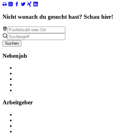
Nicht wonach du gesucht hast? Schau hier!
Suchen
Nebenjob
Über Nebenjob
Arbeiten bei NebenJob
Kontakt
Partner
FAQ
Arbeitgeber
Kostenlos registrieren
Anzeige schalten
Recruiting-Prozess Tipps
FAQ für Unternehmen