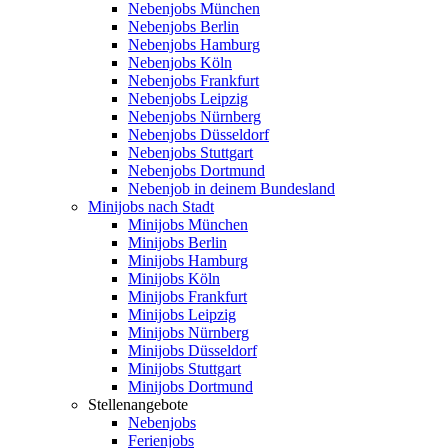
Nebenjobs München
Nebenjobs Berlin
Nebenjobs Hamburg
Nebenjobs Köln
Nebenjobs Frankfurt
Nebenjobs Leipzig
Nebenjobs Nürnberg
Nebenjobs Düsseldorf
Nebenjobs Stuttgart
Nebenjobs Dortmund
Nebenjob in deinem Bundesland
Minijobs nach Stadt
Minijobs München
Minijobs Berlin
Minijobs Hamburg
Minijobs Köln
Minijobs Frankfurt
Minijobs Leipzig
Minijobs Nürnberg
Minijobs Düsseldorf
Minijobs Stuttgart
Minijobs Dortmund
Stellenangebote
Nebenjobs
Ferienjobs