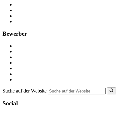
Kostenlos registrieren
Anzeige schalten
Recruiting-Prozess Tipps
FAQ für Unternehmen
Bewerber
Kostenlos registrieren
Alle Jobs in Deutschland
Nebenjob suchen
Minijob suchen
Ferienjob suchen
Bewerbungstipps
NebenJob Ratgeber
Suche auf der Website
Social