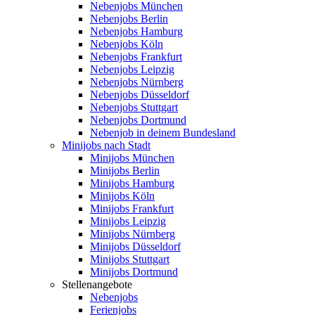
Nebenjobs München
Nebenjobs Berlin
Nebenjobs Hamburg
Nebenjobs Köln
Nebenjobs Frankfurt
Nebenjobs Leipzig
Nebenjobs Nürnberg
Nebenjobs Düsseldorf
Nebenjobs Stuttgart
Nebenjobs Dortmund
Nebenjob in deinem Bundesland
Minijobs nach Stadt
Minijobs München
Minijobs Berlin
Minijobs Hamburg
Minijobs Köln
Minijobs Frankfurt
Minijobs Leipzig
Minijobs Nürnberg
Minijobs Düsseldorf
Minijobs Stuttgart
Minijobs Dortmund
Stellenangebote
Nebenjobs
Ferienjobs