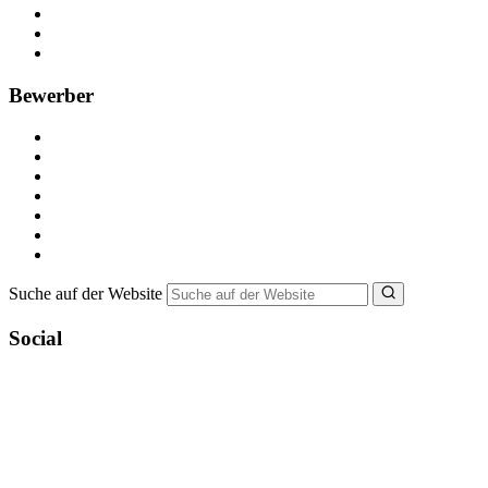
Anzeige schalten
Recruiting-Prozess Tipps
FAQ für Unternehmen
Bewerber
Kostenlos registrieren
Alle Jobs in Deutschland
Nebenjob suchen
Minijob suchen
Ferienjob suchen
Bewerbungstipps
NebenJob Ratgeber
Suche auf der Website
Social
YoungCapital Google score 4.6 - 18 reviews