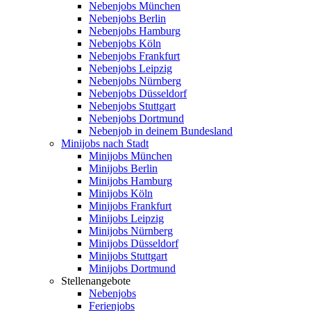
Nebenjobs München
Nebenjobs Berlin
Nebenjobs Hamburg
Nebenjobs Köln
Nebenjobs Frankfurt
Nebenjobs Leipzig
Nebenjobs Nürnberg
Nebenjobs Düsseldorf
Nebenjobs Stuttgart
Nebenjobs Dortmund
Nebenjob in deinem Bundesland
Minijobs nach Stadt
Minijobs München
Minijobs Berlin
Minijobs Hamburg
Minijobs Köln
Minijobs Frankfurt
Minijobs Leipzig
Minijobs Nürnberg
Minijobs Düsseldorf
Minijobs Stuttgart
Minijobs Dortmund
Stellenangebote
Nebenjobs
Ferienjobs