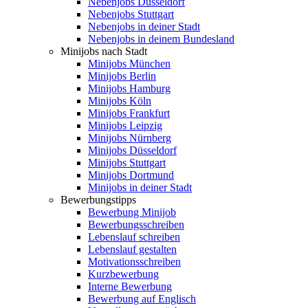
Nebenjobs Düsseldorf
Nebenjobs Stuttgart
Nebenjobs in deiner Stadt
Nebenjobs in deinem Bundesland
Minijobs nach Stadt
Minijobs München
Minijobs Berlin
Minijobs Hamburg
Minijobs Köln
Minijobs Frankfurt
Minijobs Leipzig
Minijobs Nürnberg
Minijobs Düsseldorf
Minijobs Stuttgart
Minijobs Dortmund
Minijobs in deiner Stadt
Bewerbungstipps
Bewerbung Minijob
Bewerbungsschreiben
Lebenslauf schreiben
Lebenslauf gestalten
Motivationsschreiben
Kurzbewerbung
Interne Bewerbung
Bewerbung auf Englisch