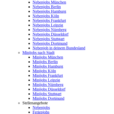
Nebenjobs München
Nebenjobs Berlin
Nebenjobs Hamburg
Nebenjobs Köln
Nebenjobs Frankfurt
Nebenjobs Leipzig
Nebenjobs Nürnberg
Nebenjobs Düsseldorf
Nebenjobs Stuttgart
Nebenjobs Dortmund
Nebenjob in deinem Bundesland
Minijobs nach Stadt
Minijobs München
Minijobs Berlin
Minijobs Hamburg
Minijobs Köln
Minijobs Frankfurt
Minijobs Leipzig
Minijobs Nürnberg
Minijobs Düsseldorf
Minijobs Stuttgart
Minijobs Dortmund
Stellenangebote
Nebenjobs
Ferienjobs