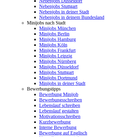
Nebenjobs Düsseldorf
Nebenjobs Stuttgart
Nebenjobs in deiner Stadt
Nebenjobs in deinem Bundesland
Minijobs nach Stadt
Minijobs München
Minijobs Berlin
Minijobs Hamburg
Minijobs Köln
Minijobs Frankfurt
Minijobs Leipzig
Minijobs Nürnberg
Minijobs Düsseldorf
Minijobs Stuttgart
Minijobs Dortmund
Minijobs in deiner Stadt
Bewerbungstipps
Bewerbung Minijob
Bewerbungsschreiben
Lebenslauf schreiben
Lebenslauf gestalten
Motivationsschreiben
Kurzbewerbung
Interne Bewerbung
Bewerbung auf Englisch