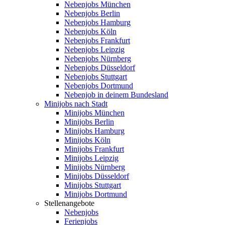
Nebenjobs München
Nebenjobs Berlin
Nebenjobs Hamburg
Nebenjobs Köln
Nebenjobs Frankfurt
Nebenjobs Leipzig
Nebenjobs Nürnberg
Nebenjobs Düsseldorf
Nebenjobs Stuttgart
Nebenjobs Dortmund
Nebenjob in deinem Bundesland
Minijobs nach Stadt
Minijobs München
Minijobs Berlin
Minijobs Hamburg
Minijobs Köln
Minijobs Frankfurt
Minijobs Leipzig
Minijobs Nürnberg
Minijobs Düsseldorf
Minijobs Stuttgart
Minijobs Dortmund
Stellenangebote
Nebenjobs
Ferienjobs