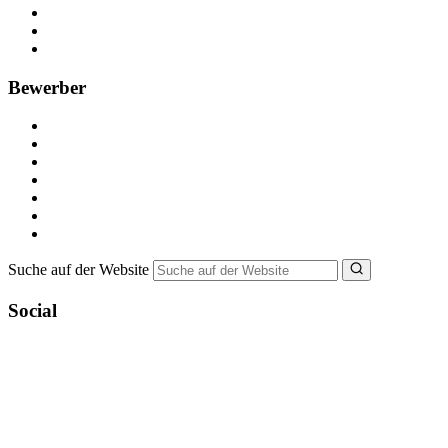
Anzeige schalten
Recruiting-Prozess Tipps
FAQ für Unternehmen
Bewerber
Kostenlos registrieren
Alle Jobs in Deutschland
Nebenjob suchen
Minijob suchen
Ferienjob suchen
Bewerbungstipps
NebenJob Ratgeber
Suche auf der Website
Social
YoungCapital Google score 4.6 - 18 reviews