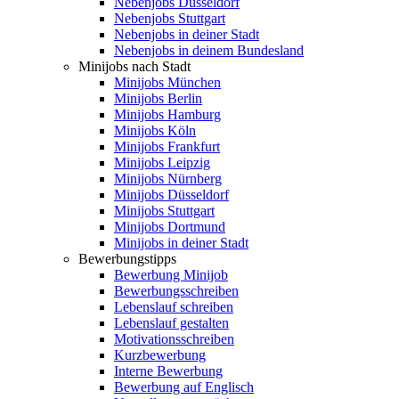
Nebenjobs Düsseldorf
Nebenjobs Stuttgart
Nebenjobs in deiner Stadt
Nebenjobs in deinem Bundesland
Minijobs nach Stadt
Minijobs München
Minijobs Berlin
Minijobs Hamburg
Minijobs Köln
Minijobs Frankfurt
Minijobs Leipzig
Minijobs Nürnberg
Minijobs Düsseldorf
Minijobs Stuttgart
Minijobs Dortmund
Minijobs in deiner Stadt
Bewerbungstipps
Bewerbung Minijob
Bewerbungsschreiben
Lebenslauf schreiben
Lebenslauf gestalten
Motivationsschreiben
Kurzbewerbung
Interne Bewerbung
Bewerbung auf Englisch