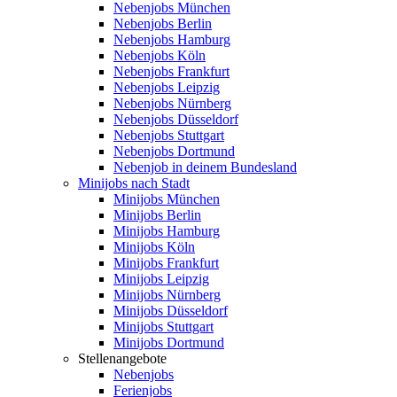
Nebenjobs München
Nebenjobs Berlin
Nebenjobs Hamburg
Nebenjobs Köln
Nebenjobs Frankfurt
Nebenjobs Leipzig
Nebenjobs Nürnberg
Nebenjobs Düsseldorf
Nebenjobs Stuttgart
Nebenjobs Dortmund
Nebenjob in deinem Bundesland
Minijobs nach Stadt
Minijobs München
Minijobs Berlin
Minijobs Hamburg
Minijobs Köln
Minijobs Frankfurt
Minijobs Leipzig
Minijobs Nürnberg
Minijobs Düsseldorf
Minijobs Stuttgart
Minijobs Dortmund
Stellenangebote
Nebenjobs
Ferienjobs