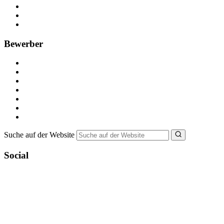
Anzeige schalten
Recruiting-Prozess Tipps
FAQ für Unternehmen
Bewerber
Kostenlos registrieren
Alle Jobs in Deutschland
Nebenjob suchen
Minijob suchen
Ferienjob suchen
Bewerbungstipps
NebenJob Ratgeber
Suche auf der Website
Social
YoungCapital Google score 4.6 - 18 reviews