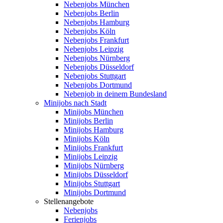
Nebenjobs München
Nebenjobs Berlin
Nebenjobs Hamburg
Nebenjobs Köln
Nebenjobs Frankfurt
Nebenjobs Leipzig
Nebenjobs Nürnberg
Nebenjobs Düsseldorf
Nebenjobs Stuttgart
Nebenjobs Dortmund
Nebenjob in deinem Bundesland
Minijobs nach Stadt
Minijobs München
Minijobs Berlin
Minijobs Hamburg
Minijobs Köln
Minijobs Frankfurt
Minijobs Leipzig
Minijobs Nürnberg
Minijobs Düsseldorf
Minijobs Stuttgart
Minijobs Dortmund
Stellenangebote
Nebenjobs
Ferienjobs