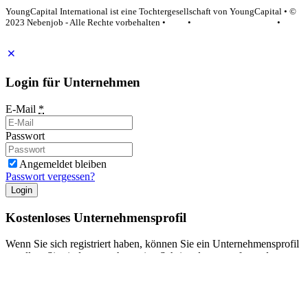
YoungCapital International ist eine Tochtergesellschaft von YoungCapital • ©
2023 Nebenjob - Alle Rechte vorbehalten •
AGB
•
Datenschutzerklärung
•
Impressum
Login für Unternehmen
E-Mail
*
Passwort
Angemeldet bleiben
Passwort vergessen?
Login
Kostenloses Unternehmensprofil
Wenn Sie sich registriert haben, können Sie ein Unternehmensprofil
erstellen. Sie sind nur noch wenige Schritte davon entfernt, den
passenden Mitarbeiter zu finden.
Noch kein Unternehmensprofil?