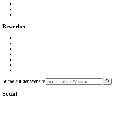
Anzeige schalten
Recruiting-Prozess Tipps
FAQ für Unternehmen
Bewerber
Kostenlos registrieren
Alle Jobs in Deutschland
Nebenjob suchen
Minijob suchen
Ferienjob suchen
Bewerbungstipps
NebenJob Ratgeber
Suche auf der Website
Social
YoungCapital Google score 4.6 - 18 reviews