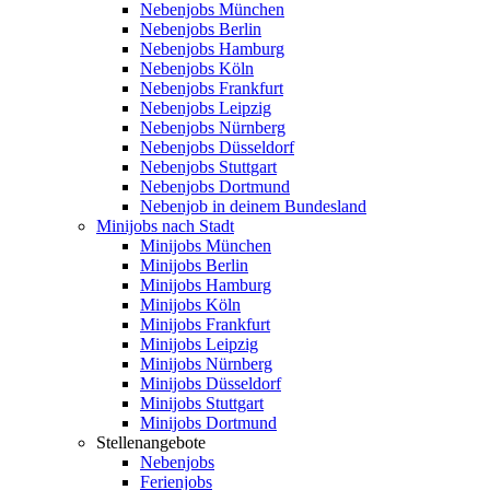
Nebenjobs München
Nebenjobs Berlin
Nebenjobs Hamburg
Nebenjobs Köln
Nebenjobs Frankfurt
Nebenjobs Leipzig
Nebenjobs Nürnberg
Nebenjobs Düsseldorf
Nebenjobs Stuttgart
Nebenjobs Dortmund
Nebenjob in deinem Bundesland
Minijobs nach Stadt
Minijobs München
Minijobs Berlin
Minijobs Hamburg
Minijobs Köln
Minijobs Frankfurt
Minijobs Leipzig
Minijobs Nürnberg
Minijobs Düsseldorf
Minijobs Stuttgart
Minijobs Dortmund
Stellenangebote
Nebenjobs
Ferienjobs