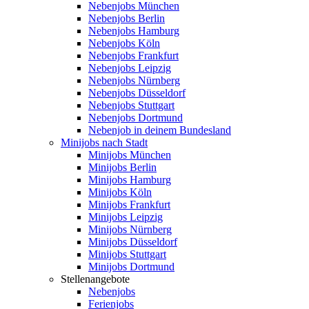
Nebenjobs München
Nebenjobs Berlin
Nebenjobs Hamburg
Nebenjobs Köln
Nebenjobs Frankfurt
Nebenjobs Leipzig
Nebenjobs Nürnberg
Nebenjobs Düsseldorf
Nebenjobs Stuttgart
Nebenjobs Dortmund
Nebenjob in deinem Bundesland
Minijobs nach Stadt
Minijobs München
Minijobs Berlin
Minijobs Hamburg
Minijobs Köln
Minijobs Frankfurt
Minijobs Leipzig
Minijobs Nürnberg
Minijobs Düsseldorf
Minijobs Stuttgart
Minijobs Dortmund
Stellenangebote
Nebenjobs
Ferienjobs