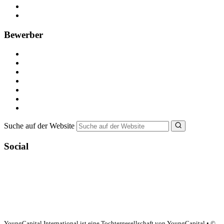
Recruiting-Prozess Tipps
FAQ für Unternehmen
Bewerber
Kostenlos registrieren
Alle Jobs in Deutschland
Nebenjob suchen
Minijob suchen
Ferienjob suchen
Bewerbungstipps
NebenJob Ratgeber
Suche auf der Website
Social
YoungCapital Google score 4.6 - 18 reviews
YoungCapital International ist eine Tochtergesellschaft von YoungCapital • ©