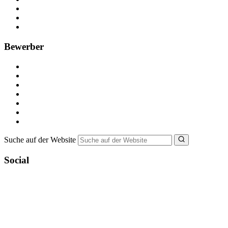
Anzeige schalten
Recruiting-Prozess Tipps
FAQ für Unternehmen
Bewerber
Kostenlos registrieren
Alle Jobs in Deutschland
Nebenjob suchen
Minijob suchen
Ferienjob suchen
Bewerbungstipps
NebenJob Ratgeber
Suche auf der Website
Social
YoungCapital Google score 4.6 - 18 reviews