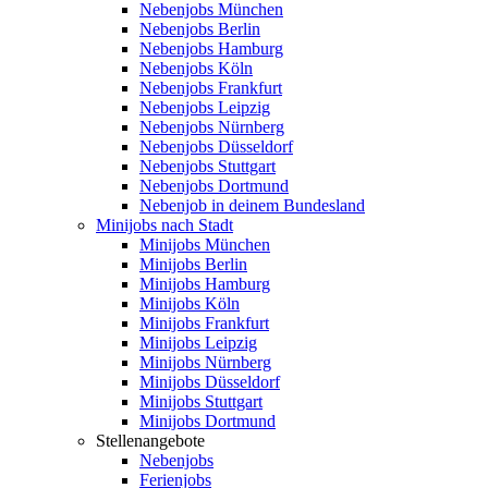
Nebenjobs München
Nebenjobs Berlin
Nebenjobs Hamburg
Nebenjobs Köln
Nebenjobs Frankfurt
Nebenjobs Leipzig
Nebenjobs Nürnberg
Nebenjobs Düsseldorf
Nebenjobs Stuttgart
Nebenjobs Dortmund
Nebenjob in deinem Bundesland
Minijobs nach Stadt
Minijobs München
Minijobs Berlin
Minijobs Hamburg
Minijobs Köln
Minijobs Frankfurt
Minijobs Leipzig
Minijobs Nürnberg
Minijobs Düsseldorf
Minijobs Stuttgart
Minijobs Dortmund
Stellenangebote
Nebenjobs
Ferienjobs