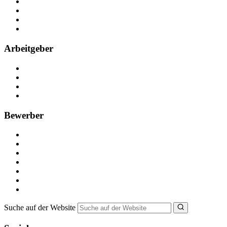
Arbeiten bei NebenJob
Kontakt
Partner
FAQ
Arbeitgeber
Kostenlos registrieren
Anzeige schalten
Recruiting-Prozess Tipps
FAQ für Unternehmen
Bewerber
Kostenlos registrieren
Alle Jobs in Deutschland
Nebenjob suchen
Minijob suchen
Ferienjob suchen
Bewerbungstipps
NebenJob Ratgeber
Suche auf der Website