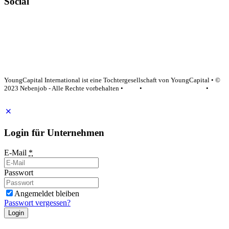
Social
YoungCapital Google score 4.6 - 18 reviews
YoungCapital International ist eine Tochtergesellschaft von YoungCapital • ©
2023 Nebenjob - Alle Rechte vorbehalten •
AGB
•
Datenschutzerklärung
•
Impressum
Login für Unternehmen
E-Mail
*
Passwort
Angemeldet bleiben
Passwort vergessen?
Login