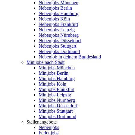
Nebenjobs München
Nebenjobs Berlin
Nebenjobs Hamburg
Nebenjobs Köln
Nebenjobs Frankfurt
Nebenjobs Leipzig
Nebenjobs Nürnberg
Nebenjobs Düsseldorf
Nebenjobs Stuttgart
Nebenjobs Dortmund
Nebenjob in deinem Bundesland
Minijobs nach Stadt
Minijobs München
Minijobs Berlin
Minijobs Hamburg
Minijobs Köln
Minijobs Frankfurt
Minijobs Leipzig
Minijobs Nürnberg
Minijobs Düsseldorf
Minijobs Stuttgart
Minijobs Dortmund
Stellenangebote
Nebenjobs
Ferienjobs