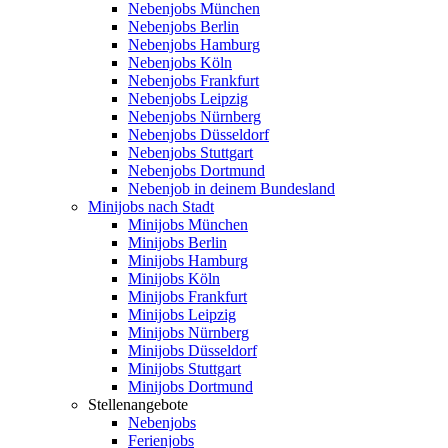
Nebenjobs München
Nebenjobs Berlin
Nebenjobs Hamburg
Nebenjobs Köln
Nebenjobs Frankfurt
Nebenjobs Leipzig
Nebenjobs Nürnberg
Nebenjobs Düsseldorf
Nebenjobs Stuttgart
Nebenjobs Dortmund
Nebenjob in deinem Bundesland
Minijobs nach Stadt
Minijobs München
Minijobs Berlin
Minijobs Hamburg
Minijobs Köln
Minijobs Frankfurt
Minijobs Leipzig
Minijobs Nürnberg
Minijobs Düsseldorf
Minijobs Stuttgart
Minijobs Dortmund
Stellenangebote
Nebenjobs
Ferienjobs