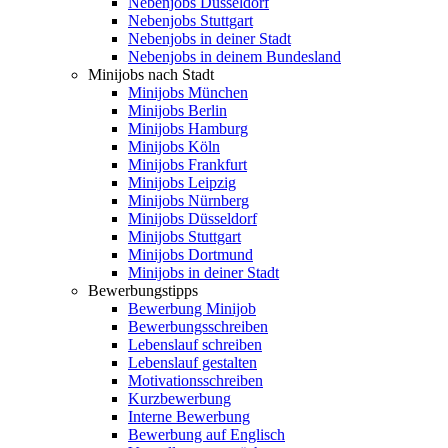
Nebenjobs Düsseldorf
Nebenjobs Stuttgart
Nebenjobs in deiner Stadt
Nebenjobs in deinem Bundesland
Minijobs nach Stadt
Minijobs München
Minijobs Berlin
Minijobs Hamburg
Minijobs Köln
Minijobs Frankfurt
Minijobs Leipzig
Minijobs Nürnberg
Minijobs Düsseldorf
Minijobs Stuttgart
Minijobs Dortmund
Minijobs in deiner Stadt
Bewerbungstipps
Bewerbung Minijob
Bewerbungsschreiben
Lebenslauf schreiben
Lebenslauf gestalten
Motivationsschreiben
Kurzbewerbung
Interne Bewerbung
Bewerbung auf Englisch