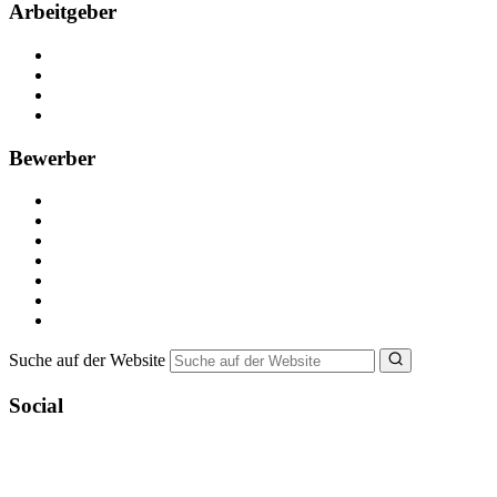
Arbeitgeber
Kostenlos registrieren
Anzeige schalten
Recruiting-Prozess Tipps
FAQ für Unternehmen
Bewerber
Kostenlos registrieren
Alle Jobs in Deutschland
Nebenjob suchen
Minijob suchen
Ferienjob suchen
Bewerbungstipps
NebenJob Ratgeber
Suche auf der Website
Social