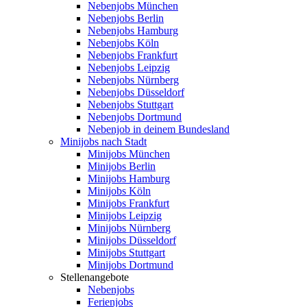
Nebenjobs München
Nebenjobs Berlin
Nebenjobs Hamburg
Nebenjobs Köln
Nebenjobs Frankfurt
Nebenjobs Leipzig
Nebenjobs Nürnberg
Nebenjobs Düsseldorf
Nebenjobs Stuttgart
Nebenjobs Dortmund
Nebenjob in deinem Bundesland
Minijobs nach Stadt
Minijobs München
Minijobs Berlin
Minijobs Hamburg
Minijobs Köln
Minijobs Frankfurt
Minijobs Leipzig
Minijobs Nürnberg
Minijobs Düsseldorf
Minijobs Stuttgart
Minijobs Dortmund
Stellenangebote
Nebenjobs
Ferienjobs