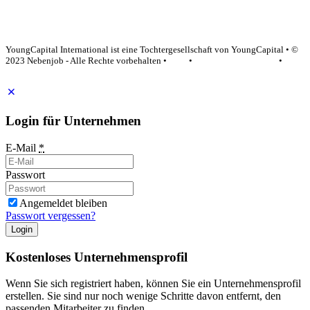
YoungCapital Google score 4.6 - 18 reviews
YoungCapital International ist eine Tochtergesellschaft von YoungCapital • ©
2023 Nebenjob - Alle Rechte vorbehalten •
AGB
•
Datenschutzerklärung
•
Impressum
Login für Unternehmen
E-Mail
*
Passwort
Angemeldet bleiben
Passwort vergessen?
Login
Kostenloses Unternehmensprofil
Wenn Sie sich registriert haben, können Sie ein Unternehmensprofil
erstellen. Sie sind nur noch wenige Schritte davon entfernt, den
passenden Mitarbeiter zu finden.