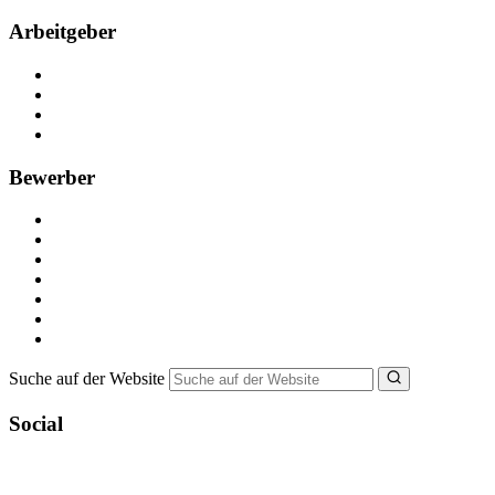
Arbeitgeber
Kostenlos registrieren
Anzeige schalten
Recruiting-Prozess Tipps
FAQ für Unternehmen
Bewerber
Kostenlos registrieren
Alle Jobs in Deutschland
Nebenjob suchen
Minijob suchen
Ferienjob suchen
Bewerbungstipps
NebenJob Ratgeber
Suche auf der Website
Social