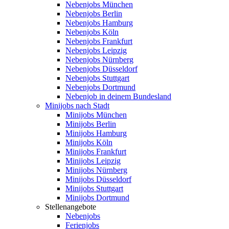
Nebenjobs München
Nebenjobs Berlin
Nebenjobs Hamburg
Nebenjobs Köln
Nebenjobs Frankfurt
Nebenjobs Leipzig
Nebenjobs Nürnberg
Nebenjobs Düsseldorf
Nebenjobs Stuttgart
Nebenjobs Dortmund
Nebenjob in deinem Bundesland
Minijobs nach Stadt
Minijobs München
Minijobs Berlin
Minijobs Hamburg
Minijobs Köln
Minijobs Frankfurt
Minijobs Leipzig
Minijobs Nürnberg
Minijobs Düsseldorf
Minijobs Stuttgart
Minijobs Dortmund
Stellenangebote
Nebenjobs
Ferienjobs