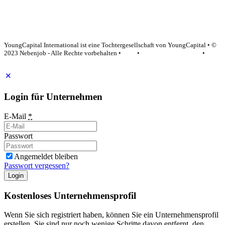
YoungCapital Google score 4.6 - 18 reviews
YoungCapital International ist eine Tochtergesellschaft von YoungCapital • ©
2023 Nebenjob - Alle Rechte vorbehalten •
AGB
•
Datenschutzerklärung
•
Impressum
Login für Unternehmen
E-Mail
*
Passwort
Angemeldet bleiben
Passwort vergessen?
Login
Kostenloses Unternehmensprofil
Wenn Sie sich registriert haben, können Sie ein Unternehmensprofil
erstellen. Sie sind nur noch wenige Schritte davon entfernt, den