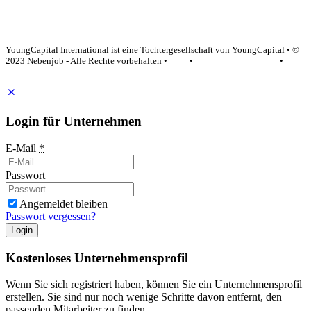
YoungCapital Google score 4.6 - 18 reviews
YoungCapital International ist eine Tochtergesellschaft von YoungCapital • ©
2023 Nebenjob - Alle Rechte vorbehalten •
AGB
•
Datenschutzerklärung
•
Impressum
Login für Unternehmen
E-Mail
*
Passwort
Angemeldet bleiben
Passwort vergessen?
Login
Kostenloses Unternehmensprofil
Wenn Sie sich registriert haben, können Sie ein Unternehmensprofil
erstellen. Sie sind nur noch wenige Schritte davon entfernt, den
passenden Mitarbeiter zu finden.