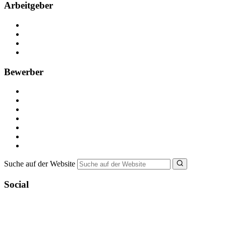
Arbeitgeber
Kostenlos registrieren
Anzeige schalten
Recruiting-Prozess Tipps
FAQ für Unternehmen
Bewerber
Kostenlos registrieren
Alle Jobs in Deutschland
Nebenjob suchen
Minijob suchen
Ferienjob suchen
Bewerbungstipps
NebenJob Ratgeber
Suche auf der Website
Social