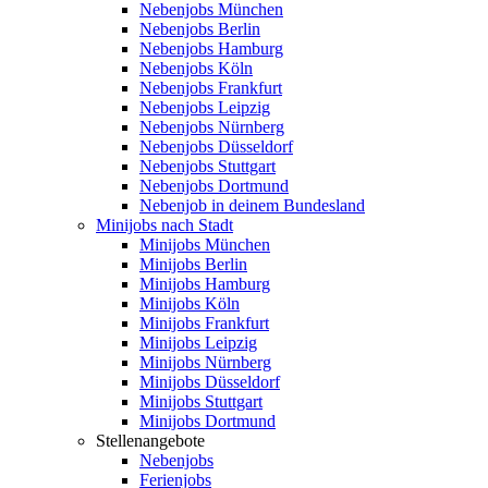
Nebenjobs München
Nebenjobs Berlin
Nebenjobs Hamburg
Nebenjobs Köln
Nebenjobs Frankfurt
Nebenjobs Leipzig
Nebenjobs Nürnberg
Nebenjobs Düsseldorf
Nebenjobs Stuttgart
Nebenjobs Dortmund
Nebenjob in deinem Bundesland
Minijobs nach Stadt
Minijobs München
Minijobs Berlin
Minijobs Hamburg
Minijobs Köln
Minijobs Frankfurt
Minijobs Leipzig
Minijobs Nürnberg
Minijobs Düsseldorf
Minijobs Stuttgart
Minijobs Dortmund
Stellenangebote
Nebenjobs
Ferienjobs