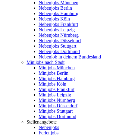
Nebenjobs München
Nebenjobs Berlin
Nebenjobs Hamburg
Nebenjobs Köln
Nebenjobs Frankfurt
Nebenjobs Leipzig
Nebenjobs Nürnberg
Nebenjobs Düsseldorf
Nebenjobs Stuttgart
Nebenjobs Dortmund
Nebenjob in deinem Bundesland
Minijobs nach Stadt
Minijobs München
Minijobs Berlin
Minijobs Hamburg
Minijobs Köln
Minijobs Frankfurt
Minijobs Leipzig
Minijobs Nürnberg
Minijobs Düsseldorf
Minijobs Stuttgart
Minijobs Dortmund
Stellenangebote
Nebenjobs
Ferienjobs