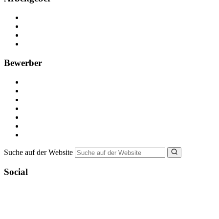
Kostenlos registrieren
Anzeige schalten
Recruiting-Prozess Tipps
FAQ für Unternehmen
Bewerber
Kostenlos registrieren
Alle Jobs in Deutschland
Nebenjob suchen
Minijob suchen
Ferienjob suchen
Bewerbungstipps
NebenJob Ratgeber
Suche auf der Website
Social