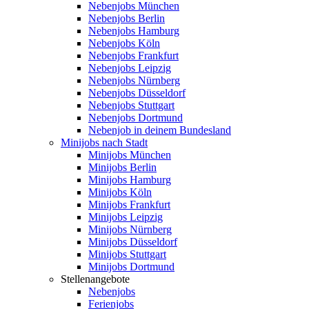
Nebenjobs München
Nebenjobs Berlin
Nebenjobs Hamburg
Nebenjobs Köln
Nebenjobs Frankfurt
Nebenjobs Leipzig
Nebenjobs Nürnberg
Nebenjobs Düsseldorf
Nebenjobs Stuttgart
Nebenjobs Dortmund
Nebenjob in deinem Bundesland
Minijobs nach Stadt
Minijobs München
Minijobs Berlin
Minijobs Hamburg
Minijobs Köln
Minijobs Frankfurt
Minijobs Leipzig
Minijobs Nürnberg
Minijobs Düsseldorf
Minijobs Stuttgart
Minijobs Dortmund
Stellenangebote
Nebenjobs
Ferienjobs