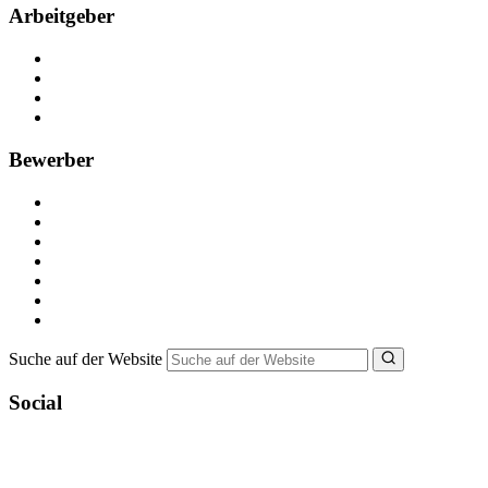
Arbeitgeber
Kostenlos registrieren
Anzeige schalten
Recruiting-Prozess Tipps
FAQ für Unternehmen
Bewerber
Kostenlos registrieren
Alle Jobs in Deutschland
Nebenjob suchen
Minijob suchen
Ferienjob suchen
Bewerbungstipps
NebenJob Ratgeber
Suche auf der Website
Social