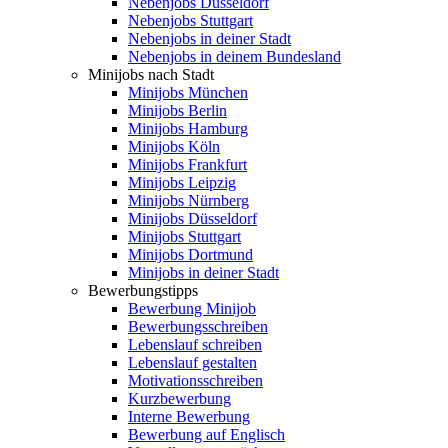
Nebenjobs Düsseldorf
Nebenjobs Stuttgart
Nebenjobs in deiner Stadt
Nebenjobs in deinem Bundesland
Minijobs nach Stadt
Minijobs München
Minijobs Berlin
Minijobs Hamburg
Minijobs Köln
Minijobs Frankfurt
Minijobs Leipzig
Minijobs Nürnberg
Minijobs Düsseldorf
Minijobs Stuttgart
Minijobs Dortmund
Minijobs in deiner Stadt
Bewerbungstipps
Bewerbung Minijob
Bewerbungsschreiben
Lebenslauf schreiben
Lebenslauf gestalten
Motivationsschreiben
Kurzbewerbung
Interne Bewerbung
Bewerbung auf Englisch