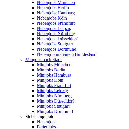
Nebenjobs München
Nebenjobs Berlin
Nebenjobs Hamburg
Nebenjobs Köln
Nebenjobs Frankfurt
Nebenjobs Leipzig
Nebenjobs Nürnberg
Nebenjobs Düsseldorf
Nebenjobs Stuttgart
Nebenjobs Dortmund
Nebenjob in deinem Bundesland
Minijobs nach Stadt
Minijobs München
Minijobs Berlin
Minijobs Hamburg
Minijobs Köln
Minijobs Frankfurt
Minijobs Leipzig
Minijobs Nürnberg
Minijobs Düsseldorf
Minijobs Stuttgart
Minijobs Dortmund
Stellenangebote
Nebenjobs
Ferienjobs