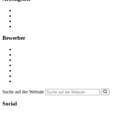
Kostenlos registrieren
Anzeige schalten
Recruiting-Prozess Tipps
FAQ für Unternehmen
Bewerber
Kostenlos registrieren
Alle Jobs in Deutschland
Nebenjob suchen
Minijob suchen
Ferienjob suchen
Bewerbungstipps
NebenJob Ratgeber
Suche auf der Website
Social