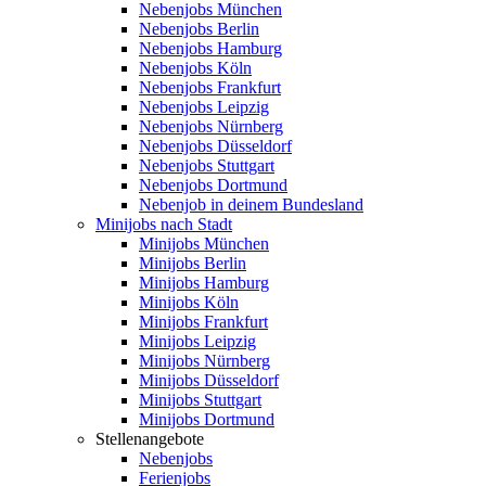
Nebenjobs München
Nebenjobs Berlin
Nebenjobs Hamburg
Nebenjobs Köln
Nebenjobs Frankfurt
Nebenjobs Leipzig
Nebenjobs Nürnberg
Nebenjobs Düsseldorf
Nebenjobs Stuttgart
Nebenjobs Dortmund
Nebenjob in deinem Bundesland
Minijobs nach Stadt
Minijobs München
Minijobs Berlin
Minijobs Hamburg
Minijobs Köln
Minijobs Frankfurt
Minijobs Leipzig
Minijobs Nürnberg
Minijobs Düsseldorf
Minijobs Stuttgart
Minijobs Dortmund
Stellenangebote
Nebenjobs
Ferienjobs