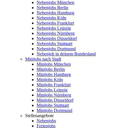
Nebenjobs München
Nebenjobs Berlin
Nebenjobs Hamburg
Nebenjobs Köln
Nebenjobs Frankfurt
Nebenjobs Leipzig
Nebenjobs Nürnberg
Nebenjobs Düsseldorf
Nebenjobs Stuttgart
Nebenjobs Dortmund
Nebenjob in deinem Bundesland
Minijobs nach Stadt
Minijobs München
Minijobs Berlin
Minijobs Hamburg
Minijobs Köln
Minijobs Frankfurt
Minijobs Leipzig
Minijobs Nürnberg
Minijobs Düsseldorf
Minijobs Stuttgart
Minijobs Dortmund
Stellenangebote
Nebenjobs
Ferienjobs