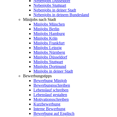
Nebenjobs Düsseldorf
Nebenjobs Stuttgart
Nebenjobs in deiner Stadt
Nebenjobs in deinem Bundesland
Minijobs nach Stadt
Minijobs München
Minijobs Berlin
Minijobs Hamburg
Minijobs Köln
Minijobs Frankfurt
Minijobs Leipzig
Minijobs Nürnberg
Minijobs Düsseldorf
Minijobs Stuttgart
Minijobs Dortmund
Minijobs in deiner Stadt
Bewerbungstipps
Bewerbung Minijob
Bewerbungsschreiben
Lebenslauf schreiben
Lebenslauf gestalten
Motivationsschreiben
Kurzbewerbung
Interne Bewerbung
Bewerbung auf Englisch