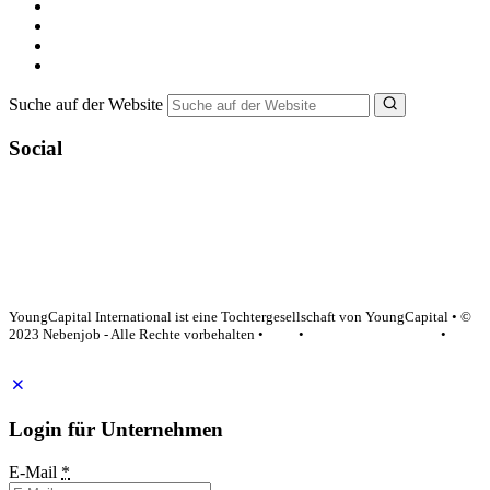
Minijob suchen
Ferienjob suchen
Bewerbungstipps
NebenJob Ratgeber
Suche auf der Website
Social
YoungCapital Google score 4.6 - 18 reviews
YoungCapital International ist eine Tochtergesellschaft von YoungCapital • ©
2023 Nebenjob - Alle Rechte vorbehalten •
AGB
•
Datenschutzerklärung
•
Impressum
Login für Unternehmen
E-Mail
*