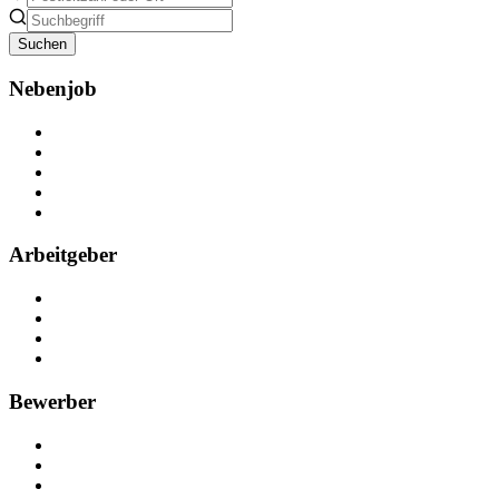
Suchen
Nebenjob
Über Nebenjob
Arbeiten bei NebenJob
Kontakt
Partner
FAQ
Arbeitgeber
Kostenlos registrieren
Anzeige schalten
Recruiting-Prozess Tipps
FAQ für Unternehmen
Bewerber
Kostenlos registrieren
Alle Jobs in Deutschland
Nebenjob suchen