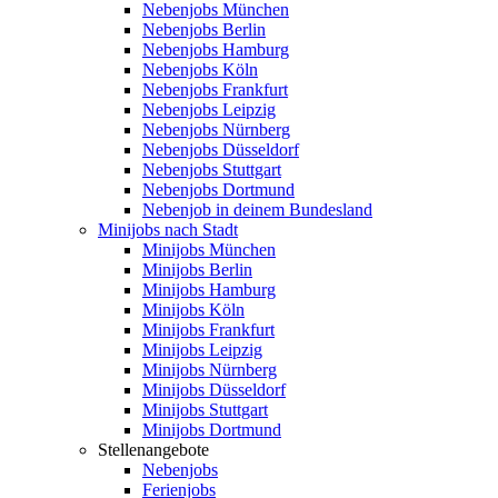
Nebenjobs München
Nebenjobs Berlin
Nebenjobs Hamburg
Nebenjobs Köln
Nebenjobs Frankfurt
Nebenjobs Leipzig
Nebenjobs Nürnberg
Nebenjobs Düsseldorf
Nebenjobs Stuttgart
Nebenjobs Dortmund
Nebenjob in deinem Bundesland
Minijobs nach Stadt
Minijobs München
Minijobs Berlin
Minijobs Hamburg
Minijobs Köln
Minijobs Frankfurt
Minijobs Leipzig
Minijobs Nürnberg
Minijobs Düsseldorf
Minijobs Stuttgart
Minijobs Dortmund
Stellenangebote
Nebenjobs
Ferienjobs