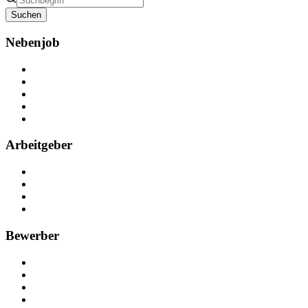
Suchen
Nebenjob
Über Nebenjob
Arbeiten bei NebenJob
Kontakt
Partner
FAQ
Arbeitgeber
Kostenlos registrieren
Anzeige schalten
Recruiting-Prozess Tipps
FAQ für Unternehmen
Bewerber
Kostenlos registrieren
Alle Jobs in Deutschland
Nebenjob suchen
Minijob suchen