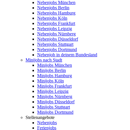
Nebenjobs München
Nebenjobs Berlin
Nebenjobs Hamburg
Nebenjobs Köln
Nebenjobs Frankfurt
Nebenjobs Leipzig
Nebenjobs Nürnberg
Nebenjobs Düsseldorf
Nebenjobs Stuttgart
Nebenjobs Dortmund
Nebenjob in deinem Bundesland
Minijobs nach Stadt
Minijobs München
Minijobs Berlin
Minijobs Hamburg
Minijobs Köln
Minijobs Frankfurt
Minijobs Leipzig
Minijobs Nürnberg
Minijobs Düsseldorf
Minijobs Stuttgart
Minijobs Dortmund
Stellenangebote
Nebenjobs
Ferienjobs