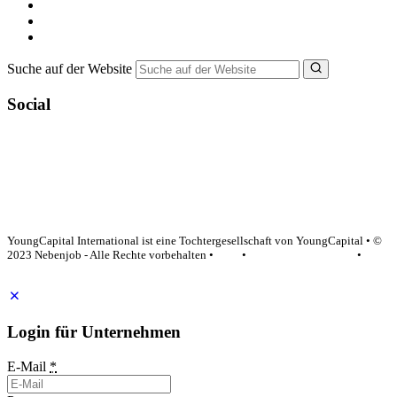
Ferienjob suchen
Bewerbungstipps
NebenJob Ratgeber
Suche auf der Website
Social
YoungCapital Google score 4.6 - 18 reviews
YoungCapital International ist eine Tochtergesellschaft von YoungCapital • ©
2023 Nebenjob - Alle Rechte vorbehalten •
AGB
•
Datenschutzerklärung
•
Impressum
Login für Unternehmen
E-Mail
*